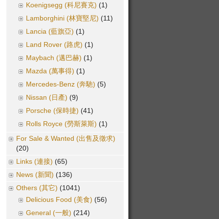
Koenigsegg (科尼賽克)
(1)
Lamborghini (林寶堅尼)
(11)
Lancia (藍旗亞)
(1)
Land Rover (路虎)
(1)
Maybach (邁巴赫)
(1)
Mazda (萬事得)
(1)
Mercedes-Benz (奔馳)
(5)
Nissan (日產)
(9)
Porsche (保時捷)
(41)
Rolls Royce (勞斯萊斯)
(1)
For Sale & Wanted (出售及徵求)
(20)
Links (連接)
(65)
News (新聞)
(136)
Others (其它)
(1041)
Delicious Food (美食)
(56)
General (一般)
(214)