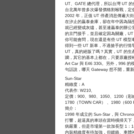
UT、GATE 總代理，所以台灣 U
台北萬年曾多次爆發價格割喉戰，定價 
2002 年，正值 UT 停產消息傳
在汐止的贏泰倉庫，卻在年中因為隔
就已經變成灰燼，甚至連贏泰的辦公
的京門接手，並且確定因為關廠，UT
你可能會問，現在還是有些 UT 模
得到一些 UT 新車，不過搶手的行情
UT，真的絕版了嗎？其實，UT 的生產線
躪，其它的基本上都在，只要原廠授權以
Art Car 與 E46 330i。另外，
句話說，哪天 Gateway 想不開，重
Sun-Star
精緻度：A
代表作: W210,
定價：900、980、1050、1200（彩繪
1780（TOWN CAR） 、1980（600 
簡介：
1998 年成立的 Sun-Star，與 C
打響，超逼真的車頭在當時橫掃天下，後來 
病嚴重，但是市場第一款加長型 1：1
內裝精緻度有待加強，但鍍鉻、車體神