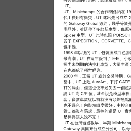
時與德國的行銷網，必須透過 Minich
UT。
UT、Minichamps 的合作關係
代工費用有衝突，UT 遂出走另成立 Gatew
的 Gateway Global 簽約，幾乎等於
產品外，並延伸了多款新車型，像原先 
Spider 車型。UT 此時也跟 PO
簽了 EXPEDITION、CORVET
也不難。
1998 年以後的 UT，包裝換成白色
最高潮，UT 在這年簽到了 E46、
握尚未到期的法拉利車型，大量生產 
在也都成了稀世經典。
2000 年，正當 UT 處於全盛時期，G
當中，UT 上吃 AutoArt，下打 GA
打的局面，但這也使車迷失去一個超高 
說 UT 高 C/P 值，甚至說是模型
套，多數車款從以前就沒有頭燈黑點的問
也不遜色！內裝精緻度很好，中控台
鉗…都沒有馬虎，最棒的還是 UT 實惠
是棒得讓人說不完！
UT 在台灣發跡很早，早期 Minicham
Gateway 集團來台成立分公司，以