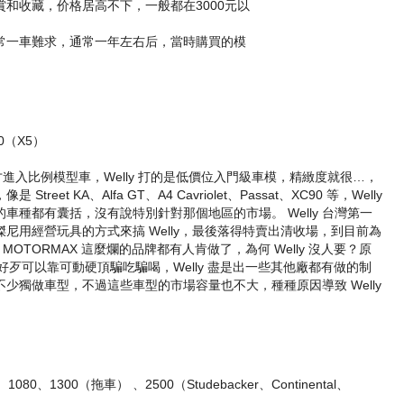
和收藏，价格居高不下，一般都在3000元以
常一車難求，通常一年左右后，當時購買的模
00（X5）
紀才進入比例模型車，Welly 打的是低價位入門級車模，精緻度就很…，
et KA、Alfa GT、A4 Cavriolet、Passat、XC90 等，Welly
車種都有囊括，沒有說特別針對那個地區的市場。 Welly 台灣第一
尼用經營玩具的方式來搞 Welly，最後落得特賣出清收場，到目前為
MOTORMAX 這麼爛的品牌都有人肯做了，為何 Welly 沒人要？原
AX 好歹可以靠可動硬頂騙吃騙喝，Welly 盡是出一些其他廠都有做的制
少獨做車型，不過這些車型的市場容量也不大，種種原因導致 Welly
0、1300（拖車） 、2500（Studebacker、Continental、