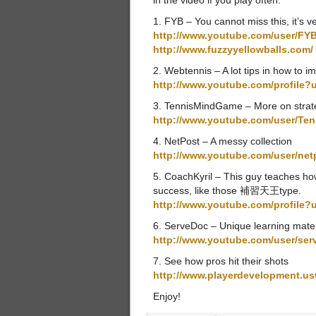
in the video if you play often.
1. FYB – You cannot miss this, it’s v
http://www.youtube.com/user/FY
http://www.fuzzyyellowballs.com/
2. Webtennis – A lot tips in how to i
http://www.youtube.com/profile
3. TennisMindGame – More on strat
http://www.youtube.com/user/T
4. NetPost – A messy collection
http://www.youtube.com/user/net
5. CoachKyril – This guy teaches how 
success, like those 補習天王type.
http://www.youtube.com/profile?
6. ServeDoc – Unique learning mater
http://www.youtube.com/user/ser
7. See how pros hit their shots
http://www.playerdevelopment.u
Enjoy!