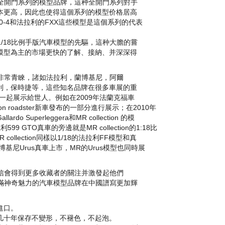
發1:43全開門系列的模型品牌，這种全開門系列對手
本更高，因此也使得這個系列的模型价格居高
0-4和法拉利的FXX這些模型是這個系列的代表
發研制1/18比例手版汽車模型的先驅，這种大膽的嘗
8模型為主的市場更快的了解、接納、并深深得
多真車厂非常青睞，諸如法拉利，蘭博基尼，阿爾
利，保時捷等，這些知名品牌在很多車展的重
型同真車一起展示給世人。例如在2009年法蘭克福車
n roadster新車發布的一部分進行展示；在2010年
 Superleggera和MR collection 的模
 GTO真車的旁邊就是MR collection的1:18比
ollection同樣以1/18的法拉利FF模型和真
基尼Urus真車上市，MR的Urus模型也同時展
市場，相信會得到更多收藏者的關注并激發起他們
n這一充滿神奇魅力的汽車模型品牌在中國譜寫更加輝
進口。
几十年保存不變形，不褪色，不起泡。