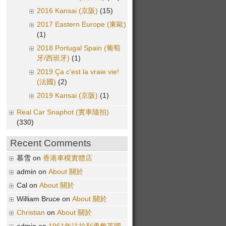
2016 Kansai (京阪)
(15)
2017 Eastern Europe (東歐)
(1)
2018 Portugal Spain (葡萄
牙/西班牙)
(1)
2019 Ça c'est la vraie vie!
(法國)
(2)
2019 Kansai (京阪)
(1)
Real Car Snaphot (實車隨拍)
(330)
Recent Comments
慕雪 on
香港車模實體店
admin on
About 關於
Cal on
About 關於
William Bruce on
About 關於
Christian
on
About 關於