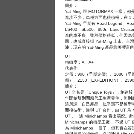
簡介：
Yat-Ming 跟 MOTORMAX 一
進步不少，車種方面也很積極，在 1：
Yat-Ming 早期有 Road Lege
LS400、SL500、850i、Land
進的車不多，雖然價格很低，但因為
回，改成直接掛 Yat-Ming 上市。
漆，現在的 Yat-Ming 產品靠著
UT
精緻度：A、A+
代表作:
定價：990（早期定價）、1080（早期定
價）、2150（EXPEDITION）、23
簡介：
UT 全名是「Unique Toys」，
年開始幫別間廠代工生產零件，但到底
這所謂「自己產品」似乎還不是模型車。「U
開模技術，遂與 UT 合作，由 UT 為 
UT，一邊 Minichamps 看出端
Minichamps 的衛星工廠 ，不過
為 Minichamps 一份子，但其