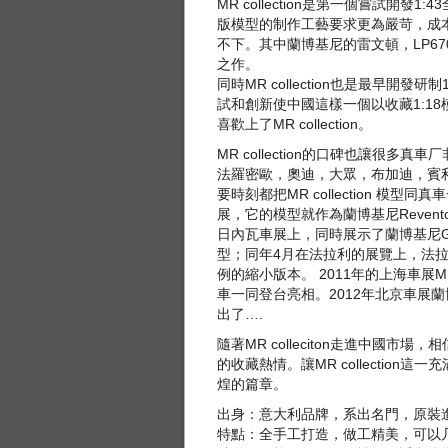
MR collection是第一個嘗試開
版模型的制作工藝要求更為嚴苛，成
不下。其中蘭博基尼的雷文頓，LP67
之作。
同時MR collection也是最早開
試和創新使中國這樣一個以收藏1:1
喜歡上了MR collection。
MR collection的口碑也讓很
法羅密歐，奧迪，大眾，布加迪，賓
要時刻都把MR collection 模
展，它的模型就作為蘭博基尼Revento
日內瓦車展上，同時展示了蘭博基尼Gallardo
型；同年4月在法拉利的展覽上，法拉利599
例的縮小版本。 2011年的上海車展MR c
車一同登台亮相。2012年北京車展蘭博
出了….
隨著MR colleciton走進中國
的收藏熱情。讓MR collectio
煌的篇章。
出身：意大利品牌，系出名門，原裝
特點：全手工打造，做工精美，可以