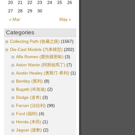
20
21
22
23
24
25
26
27
28
29
30
« Mar
May »
Categories
Collecting Path (收藏之路)
(1567)
Die-Cast Models (汽車模型)
(202)
Alfa Romeo (愛快羅密歐)
(3)
Aston Martin (阿斯頓馬丁)
(7)
Austin-Healey (奧斯汀-希利)
(1)
Bentley (賓利)
(8)
Bugatti (布加迪)
(2)
Dodge (道奇)
(3)
Ferrari (法拉利)
(99)
Ford (福特)
(4)
Honda (本田)
(1)
Jaguar (捷豹)
(2)