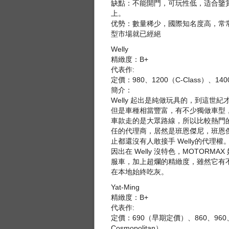
缺點：不能開門，可玩性低，适合鑒賞
上。
优勢：數量稀少，國際知名度高，常
型市場就已經絕
Welly
精緻度：B+
代表作:
定價：980、1200（C-Class）、14
簡介：
Welly 起出是純做玩具的，到這世
但是車種相當豐富，有不少獨做車型，像是 Stre
車款走的是大眾路線，所以比較熱門的
任的代理商，居然是班恩傑尼，班恩傑
止都還沒有人敢接手 Welly的代理權。
因出在 Welly 沒特色，MOTORM
服車，加上超爛的精緻度，雖然它有不
在本地始終吃灰。
Yat-Ming
精緻度：B+
代表作:
定價：690（早期定價）、860、960、108
Cosmopolitan）