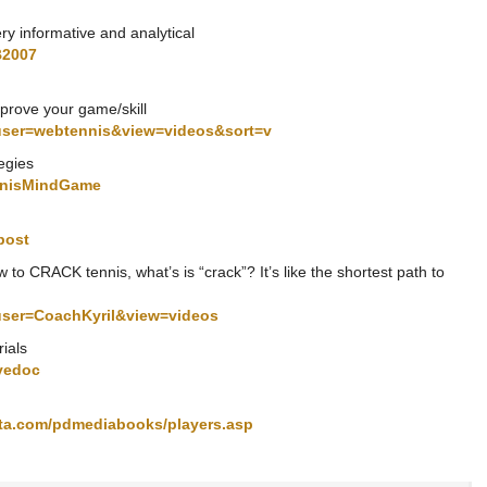
ery informative and analytical
B2007
mprove your game/skill
?user=webtennis&view=videos&sort=v
egies
ennisMindGame
post
to CRACK tennis, what’s is “crack”? It’s like the shortest path to
user=CoachKyril&view=videos
ials
vedoc
sta.com/pdmediabooks/players.asp