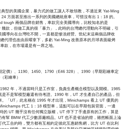
樣，都是典型的美國企業，暴力式的做工讓人不敢領教，不過近來 Yat-Ming
24 方面甚至推出一系列的美國總統座車，可惜沒有出 1：18 的。
nd、Road tough 兩個品牌在銷售，車款完全美國導向，比較知名的是
 Cruiser 幾款，但做工真的很「暴力」，此時的台灣總代理動向不明確，引
美國導向在台灣吃不開，一直都是慘淡經營。世紀末這兩個品牌收
台灣總代理也改由辰曜拿下，多虧 Yat-Ming 改善原本的月球表面級烤
豐富的車款，在市場還是有一席之地。
價）、1190、1450、1790（E46 328）、1990（早期彩繪車定
90（彩繪車）
創建於 1982 年，不過當時只是工作室，負責生產概念模型以及開模。1985
是不是幫模型廠還有待考證。1990 年，UT 才生產自己的產品，但
T」此名稱在 1995 年才出現，Minichamps 看上 UT 優異的
Minichamps 代工 1：18 模型車，這點可以在早期包裝背面，一邊
倪。此時的 UT 幾乎沒有任何獨立版權，UT 停下了手邊原有的工作，算是
 UT 仍有幫 BMW 代工少數原廠精品。UT 也不是省油的燈，雖然帳面上淪
實在簽訂代工合約時，雙方都有互相約定彼此互惠銷售網，比方 UT 在比利