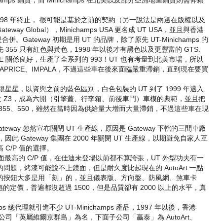
amps 鋪貨，而 Minichamps 在北美以及部分亞洲地區鋪貨則需仰賴
約在 1998 年終止， 很可能是基於之前的契約（另一說法是兩邊在版權以及
ay Global），Minichamps USA 更名成 UT USA，並且與香港
是合併。Gateway 初期是用 UT 的品牌，除了原先 UT-Minichamps 的
355 只有紅色與黃色，1998 年以後才有黑色以及更豐富的 GTS、
RSCHE 關係良好，生產了全系列的 993！UT 也有考量到北美市場，所以
TE、CAPRICE、IMPALA，不過這些車在後來面臨嚴重滯銷，直到現在要買
套銀星星，以資與之前的藍色區別，白色包裝的 UT 到了 1999 年邁入
小改 Z3，成為六開（引擎蓋、行李箱、前後車門）車模的典範，並且把
355、550，雖然在當時因為供給量大增而大量滯銷，不過這些車在現
ateway 忽然宣布關閉 UT 生產線，原因是 Gateway 下轄的三間車廠
TE，因此 Gateway 集團在 2000 年關閉 UT 生產線，以期避免自家人互
C/P 值的選擇。
車裡面最高的 C/P 值，在佳迪未登場以前都不算誇張，UT 外型功夫有一
題，烤漆可能說不上鏡面，但是耐久度比起現在的 AutoArt 一點
的按鈕大多是用「刻」的，並且儀表版、方向盤、防風網、煞車卡
的定價，普遍都沒超過 1500，但是品質卻有 2000 以上的水平，真
ps 總代理就引進不少 UT-Minichamps 產品，1997 年以後，香港
母公司「英屬維爾京群島」為名，下面子公司「贏泰」為 AutoArt、