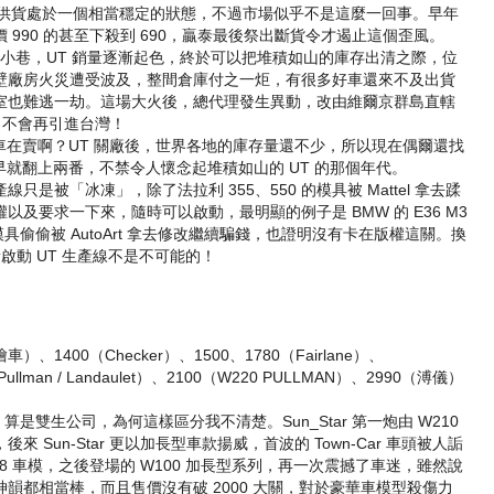
T 的供貨處於一個相當穩定的狀態，不過市場似乎不是這麼一回事。早年
990 的甚至下殺到 690，贏泰最後祭出斷貨令才遏止這個歪風。
遍大街小巷，UT 銷量逐漸起色，終於可以把堆積如山的庫存出清之際，位
壁廠房火災遭受波及，整間倉庫付之一炬，有很多好車還來不及出貨
室也難逃一劫。這場大火後，總代理發生異動，改由維爾京群島直轄
 不會再引進台灣！
型車在賣啊？UT 關廠後，世界各地的庫存量還不少，所以現在偶爾還找
早就翻上兩番，不禁令人懷念起堆積如山的 UT 的那個年代。
只是被「冰凍」，除了法拉利 355、550 的模具被 Mattel 拿去蹂
及要求一下來，隨時可以啟動，最明顯的例子是 BMW 的 E36 M3
996 的模具偷偷被 AutoArt 拿去修改繼續騙錢，也證明沒有卡在版權這關。換
新啟動 UT 生產線不是不可能的！
車）、1400（Checker）、1500、1780（Fairlane）、
Pullman / Landaulet）、2100（W220 PULLMAN）、2990（溥儀）
hrono 算是雙生公司，為何這樣區分我不清楚。Sun_Star 第一炮由 W210
Sun-Star 更以加長型車款揚威，首波的 Town-Car 車頭被人詬
8 車模，之後登場的 W100 加長型系列，再一次震撼了車迷，雖然說
韻都相當棒，而且售價沒有破 2000 大關，對於豪華車模型殺傷力