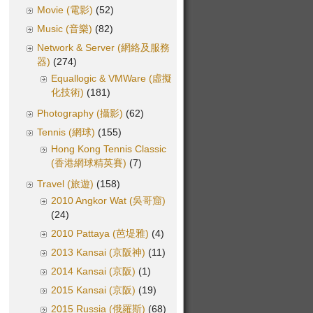
Movie (電影)
(52)
Music (音樂)
(82)
Network & Server (網絡及服務
器)
(274)
Equallogic & VMWare (虛擬
化技術)
(181)
Photography (攝影)
(62)
Tennis (網球)
(155)
Hong Kong Tennis Classic
(香港網球精英賽)
(7)
Travel (旅遊)
(158)
2010 Angkor Wat (吳哥窟)
(24)
2010 Pattaya (芭堤雅)
(4)
2013 Kansai (京阪神)
(11)
2014 Kansai (京阪)
(1)
2015 Kansai (京阪)
(19)
2015 Russia (俄羅斯)
(68)