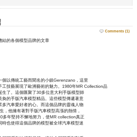
紹
Comments (1)
總結的各個模型品牌的文章
以傳統工藝而聞名的小鎮Gerenzano，這里
藝展現了歐洲藝術的魅力。1980年MR Collection品
誕生了。這個匯聚了30多位意大利手版模型師
美奐的手版汽車模型精品。這些模型傳遞著意
眾多汽車愛好者的心。而這個品牌的靈魂人物
o Reali先生，他擁有著對手版汽車模型高漲的熱情，
堅持不懈地努力，使MR collection真正
同時也使得這個品牌的模型被全球汽車模型迷