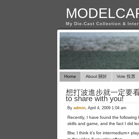
MODELCA
My Die-Cast Collection & Inte
Home
About 關於
Vote 投票
想打波進步就一定要看 Great t
to share with you!
By
admin
, April 4, 2009 1:04 am
Recently, I have found the following
skills and game, and the fact I did le
Btw, I think it’s for intermedium+ p