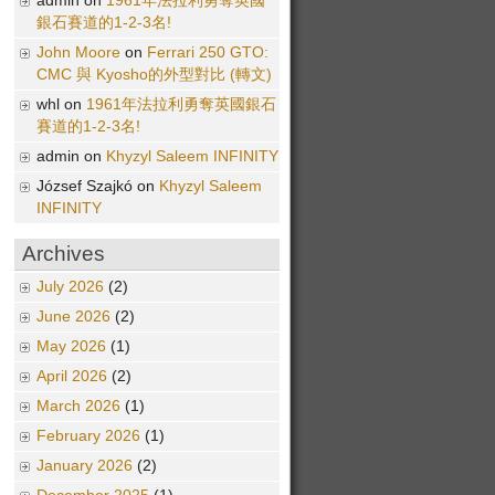
admin on
1961年法拉利勇奪英國
銀石賽道的1-2-3名!
John Moore
on
Ferrari 250 GTO:
CMC 與 Kyosho的外型對比 (轉文)
whl on
1961年法拉利勇奪英國銀石
賽道的1-2-3名!
admin on
Khyzyl Saleem INFINITY
József Szajkó on
Khyzyl Saleem
INFINITY
Archives
July 2026
(2)
June 2026
(2)
May 2026
(1)
April 2026
(2)
March 2026
(1)
February 2026
(1)
January 2026
(2)