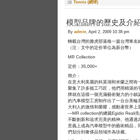
Tennis (網球)
模型品牌的歷史及介
By
admin
, April 2, 2009 10:38 pm
轉載台灣的雅虎部落格一篇台灣車友
（注：文中的定价單位為新台幣）
MR Collection
定价：35,000+
簡介：
在意大利美麗的科莫湖和米蘭之間有一個
聚集了許多能工巧匠，他們用精湛的手工技
牌就在這樣一個充滿藝術魅力的小鎮
的汽車模型工房制作出了一台台美輪
大利人的激情和榮耀，感動著世界上
—MR collection的總裁Egidi
不斷創新和追求完美的精神。他通過20多年
意義上成為汽車模型中的藝術精品，
們划分到奢侈品領域作為珍藏。