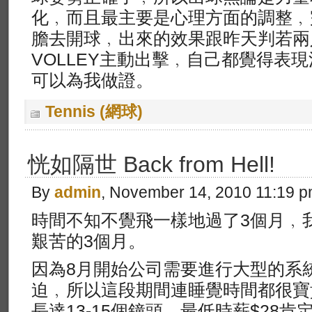
化﹐而且最主要是心理方面的調整﹐
膽去開球﹐出來的效果跟昨天判若兩
VOLLEY主動出擊﹐自己都覺得表
可以為我做證。
Tennis (網球)
恍如隔世 Back from Hell!
By
admin
, November 14, 2010 11:19 
時間不知不覺飛一樣地過了3個月﹐
艱苦的3個月。
因為8月開始公司需要進行大型的系
迫﹐所以這段期間連睡覺時間都很寶
長達13-15個鐘頭﹐最低時薪$28肯