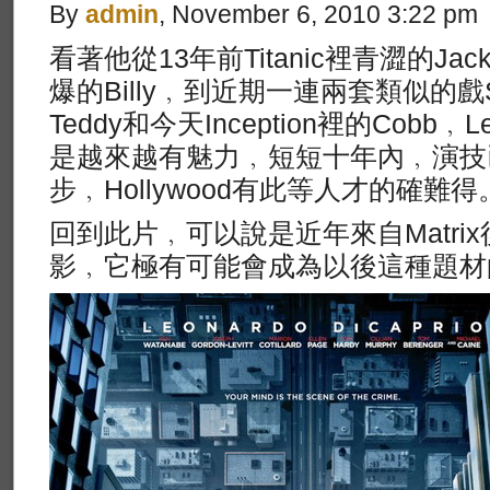
By
admin
, November 6, 2010 3:22 pm
看著他從13年前Titanic裡青澀的Jack到
爆的Billy﹐到近期一連兩套類似的戲Shut
Teddy和今天Inception裡的Cobb﹐Leo
是越來越有魅力﹐短短十年內﹐演技
步﹐Hollywood有此等人才的確難得
回到此片﹐可以說是近年來自Matri
影﹐它極有可能會成為以後這種題材