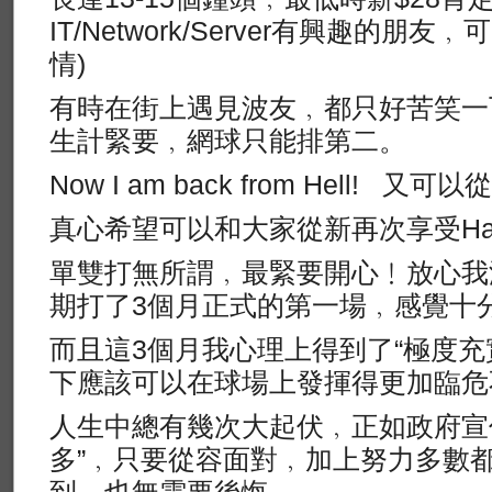
IT/Network/Server有興趣的朋友
情)
有時在街上遇見波友﹐都只好苦笑一
生計緊要﹐網球只能排第二。
Now I am back from Hell!
真心希望可以和大家從新再次享受Happy
單雙打無所謂﹐最緊要開心﹗放心我
期打了3個月正式的第一場﹐感覺十
而且這3個月我心理上得到了“極度充
下應該可以在球場上發揮得更加臨危
人生中總有幾次大起伏﹐正如政府宣
多”﹐只要從容面對﹐加上努力多數