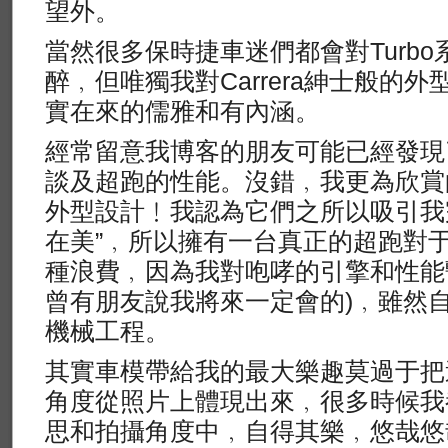
望外。
當然很多保時捷車迷們都會對Turb
醉﹐但唯獨我對Carrera紳士般的
實在來的儒雅和有內涵。
經常留意我博客的朋友可能已經發現
談及超跑的性能。沒錯﹐我更為欣賞
外型設計﹗我認為它們之所以吸引我
在美”﹐所以擁有一台真正的超跑對
種浪費﹐因為我對咆哮的引擎和性能
曾有朋友說我將來一定會的)﹐雖然
機械工程。
其實車模帶給我的最大樂趣莫過于把
角度從照片上體現出來﹐很多時候我
思和拍攝角度中﹐自得其樂﹐悠哉悠