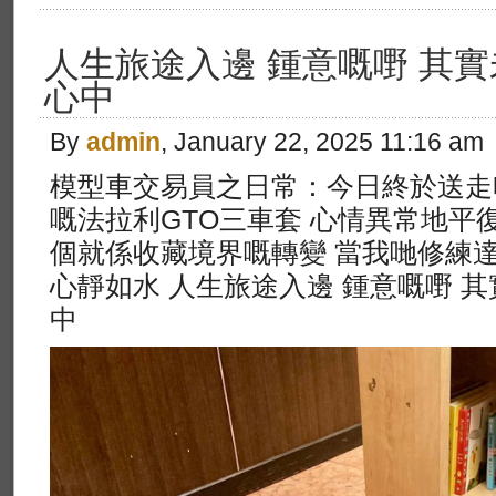
人生旅途入邊 鍾意嘅嘢 其實
心中
By
admin
, January 22, 2025 11:16 am
模型車交易員之日常：今日終於送走咗
嘅法拉利GTO三車套 心情異常地平復
個就係收藏境界嘅轉變 當我哋修練達到
心靜如水 人生旅途入邊 鍾意嘅嘢 
中