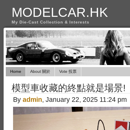
MODELCAR.HK
My Die-Cast Collection & Interests
Home
About 關於
Vote 投票
模型車收藏的終點就是場景!
By
admin
, January 22, 2025 11:24 pm