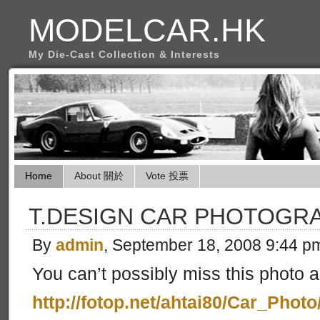
MODELCAR.HK
My Die-Cast Collection & Interests
Home
About 關於
Vote 投票
T.DESIGN CAR PHOTOGR
By
admin
, September 18, 2008 9:44 p
You can’t possibly miss this photo 
http://fotop.net/ahtai80/Car_Photo