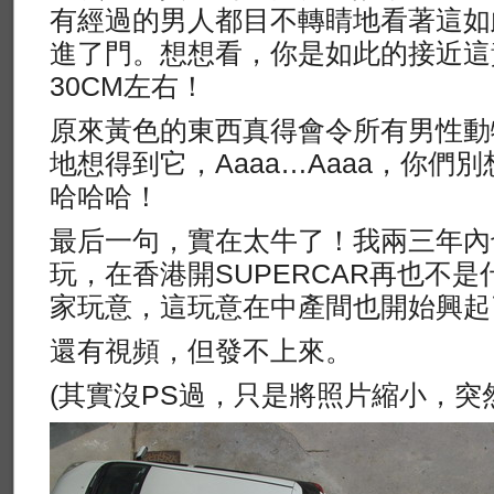
有經過的男人都目不轉睛地看著這如
進了門。想想看，你是如此的接近這
30CM左右！
原來黃色的東西真得會令所有男性動
地想得到它，Aaaa…Aaaa，你們
哈哈哈！
最后一句，實在太牛了！我兩三年內也
玩，在香港開SUPERCAR再也不
家玩意，這玩意在中產間也開始興起
還有視頻，但發不上來。
(其實沒PS過，只是將照片縮小，突然