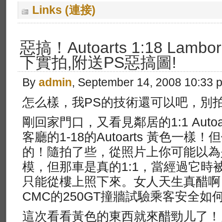
Links (連接)
惡搞！Autoarts 1:18 Lamborg
下實拍,附送PS惡搞圖!
By
admin
, September 14, 2008 10:33 
怎么樣，我PS的技術還可以吧，別
剛回家門口，又看見鄰居的1:1 Autoarts
客廳的1-18的Autoarts 黃色一樣！但他
的！隨拍了些，從照片上你可能以為是1-1
模，但那車是真的1:1，當經過它時
只能從樓上照下來。女人天生真醋啊
CMC的250GT撞牆試驗乘客安全如
這次看看黃色的東西就來醋勁儿了！