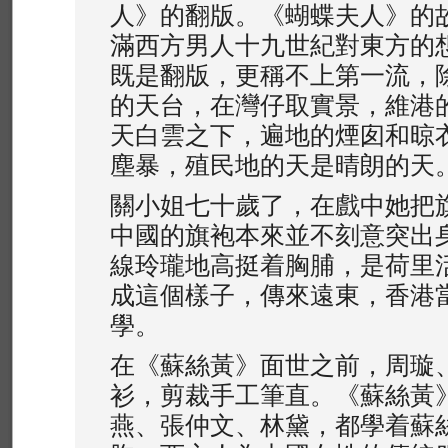
人》的翻版。《蝴蝶夫人》的
滿西方男人十九世紀對東方的
既是翻版，更稱不上第一流，
的天台，在灣仔取實景，維港
天白雲之下，遍地的煙囱和晾
塵暴，殖民地的天是晴朗的天
關小姐七十歲了，在戲中她把
中國的旗袍本來並不刻意突出
線玲瓏地高挺着胸脯，是荷里
成這個樣子，傳來遠東，香港
學。
在《蘇絲黃》面世之前，周璇
衫，剪裁手工筆直。《蘇絲黃
燕、張仲文、林黛，都學着蘇