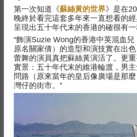
第一次知道《
蘇絲黃的世界
》是在2
晚終於看完這套多年來一直想看的經
呈現出五十年代末的香港的確很有一
“飾演Suzie Wong的香港中英混血兒 
原名關家倩）的造型和演技實在出色
蕾舞的演員真把蘇絲黃演活了。更重
實景：五十年代末的維港輪渡，男主
問路（原來當年的皇后像廣場是那麼
灣仔的街市。”