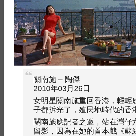
關南施 – 陶傑
2010年03月26日
女明星關南施重回香港，輕輕
子都拆光了，殖民地時代的香
關南施應記者之邀，站在灣仔
留影，因為在她的首本戲《蘇