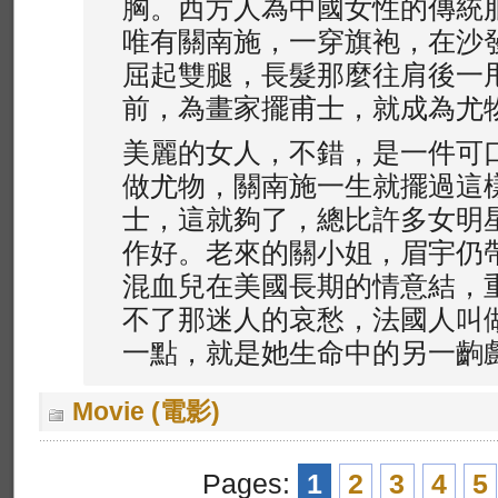
胸。西方人為中國女性的傳統
唯有關南施，一穿旗袍，在沙
屈起雙腿，長髮那麼往肩後一
前，為畫家擺甫士，就成為尤
美麗的女人，不錯，是一件可口的
做尤物，關南施一生就擺過這
士，這就夠了，總比許多女明
作好。老來的關小姐，眉宇仍
混血兒在美國長期的情意結，
不了那迷人的哀愁，法國人叫做Tr
一點，就是她生命中的另一齣
Movie (電影)
Pages:
1
2
3
4
5