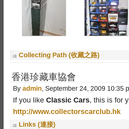
Collecting Path (收藏之路)
香港珍藏車協會
By
admin
, September 24, 2009 10:35 
If you like
Classic Cars
, this is for 
http://www.collectorscarclub.hk
Links (連接)