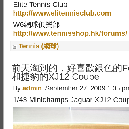
Elite Tennis Club
http://www.elitennisclub.com
W6網球俱樂部
http://www.tennisshop.hk/forums/
Tennis (網球)
前天淘到的，好喜歡銀色的Ferrar
和捷豹的XJ12 Coupe
By
admin
, September 27, 2009 1:05 p
1/43 Minichamps Jaguar XJ12 Cou