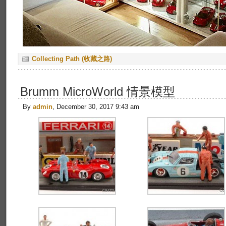
Collecting Path (收藏之路)
Brumm MicroWorld 情景模型
By
admin
, December 30, 2017 9:43 am