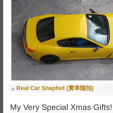
Real Car Snaphot (實車隨拍)
My Very Special Xmas Gifts!