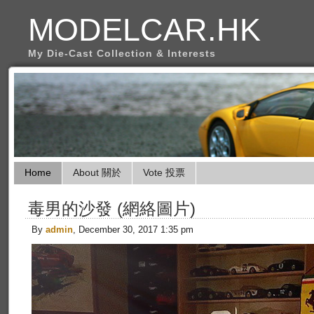
MODELCAR.HK
My Die-Cast Collection & Interests
Home
About 關於
Vote 投票
毒男的沙發 (網絡圖片)
By
admin
, December 30, 2017 1:35 pm