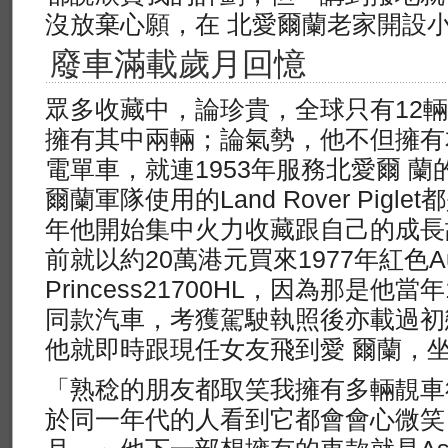
沒放棄心願，在 北愛爾蘭老家開設
廢車滿載歲月回憶
眾多收藏中，論珍貴，全球只有12輛的
擁有其中兩輛；論氣勢，他不但擁有
電單車，就連1953年服務北愛爾 蘭
爾蘭軍隊使用的Land Rover Pig
年他開始集中火力收藏跟自己的成長
前就以約20萬港元買來1977年紅色Aus
Princess21700HL，因為那是
同款汽車，考獲駕駛執照後亦載過初
他就即時跟現任女友飛到愛 爾蘭，
「熟稔的朋友都取笑我擁有多輛靚車
於同一年代的人看到它都會會心微笑