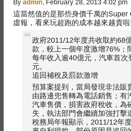
By
admin
, February 28, 2013 4:02 pm
這當然值的是那些身價千萬的Super 
虛報，看來玩超跑的成本越來越貴啦
政府2011/12年度共收取約6
款，較上一個年度激增76%；
每年收入逾40億元，汽車首次
元。
追回補稅及罰款激增
預算案提到，當局發現非法販
由路邊兜售轉為電話銷售；有
汽車售價，損害政府稅收，為
失，執法部門會繼續加強打擊
稅務局年報顯示，2011/12
來自利得稅，部份原因是追回