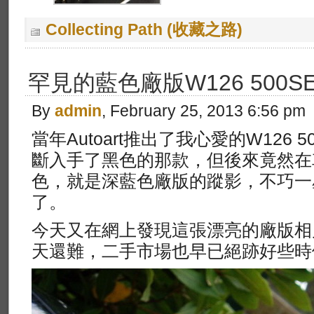
Collecting Path (收藏之路)
罕見的藍色廠版W126 500S
By
admin
, February 25, 2013 6:56 pm
當年Autoart推出了我心愛的W126 
斷入手了黑色的那款，但後來竟然在
色，就是深藍色廠版的蹤影，不巧一
了。
今天又在網上發現這張漂亮的廠版相
天還難，二手市場也早已絕跡好些時