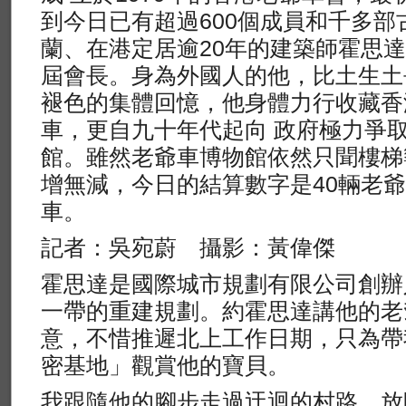
到今日已有超過600個成員和千多
蘭、在港定居逾20年的建築師霍思達 （I
屆會長。身為外國人的他，比土生土
褪色的集體回憶，他身體力行收藏香
車，更自九十年代起向 政府極力爭
館。雖然老爺車博物館依然只聞樓梯
增無減，今日的結算數字是40輛老爺
車。
記者：吳宛蔚 攝影：黃偉傑
霍思達是國際城市規劃有限公司創辦
一帶的重建規劃。約霍思達講他的老
意，不惜推遲北上工作日期，只為帶
密基地」觀賞他的寶貝。
我跟隨他的腳步走過迂迴的村路，放