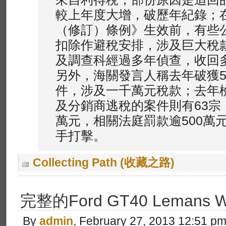
較上年度大增，破歷年紀錄；在
（修訂）條例》生效前，有些
扣除作避稅安排，涉及巨大稅
及調查科經過多年偵查，收回
另外，海關發言人稱去年破獲5
件，涉及一千萬元稅款；去年
及分銷商逃稅的案件則有63宗
萬元，相關法庭罰款逾500萬
手打擊。
Collecting Path (收藏之路)
完整的Ford GT40 Lemans W
By
admin
, February 27, 2013 12:51 p