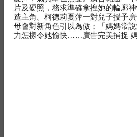
片及硬照，務求準確拿揑她的輪廓神
造主角。柯德莉夏萍一對兒子授予廣
母會對新角色引以為傲：「媽媽常說
力怎樣令她愉快……廣告完美捕捉 