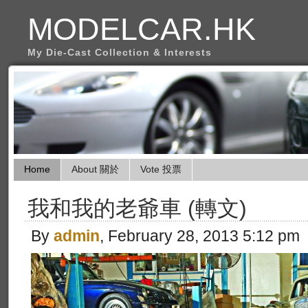
MODELCAR.HK
My Die-Cast Collection & Interests
Home
About 關於
Vote 投票
我和我的老爺車 (轉文)
By
admin
, February 28, 2013 5:12 pm