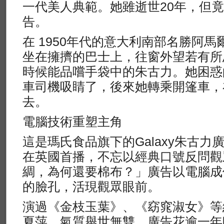
一代美人典範。她雖逝世20年，但
告。
在 1950年代的意大利南部名勝阿
坐在擁擠的巴士上，往窗外望若有所
時候能品嚐手袋中的朱古力。她困惑
車司機吸睛了，後來她轉乘開篷車，
去。
電腦技術重塑主角
這是瑪氏食品旗下的Galaxy朱古
在英國首播，不忘以經典口號反問觀
綢，為何還要棉布？」廣告以電腦成
的臉孔，活現觀眾眼前。
演過《金枝玉葉》、《窈窕淑女》等
夏萍，氣質舉世無雙。廣告花逾一年