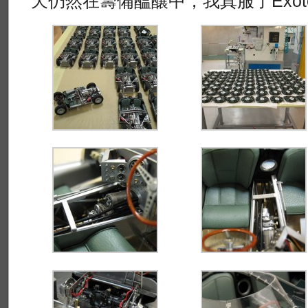
天仍然在籌備醞釀中，我真服了Exo