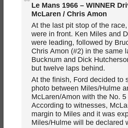
Le Mans 1966 – WINNER Dri
McLaren / Chris Amon
At the last pit stop of the race
were in front. Ken Miles and 
were leading, followed by Br
Chris Amon (#2) in the same 
Bucknum and Dick Hutcherson 
but twelve laps behind.
At the finish, Ford decided to 
photo between Miles/Hulme a
McLaren/Amon with the No. 5 f
According to witnesses, McLar
margin to Miles and it was ex
Miles/Hulme will be declared w