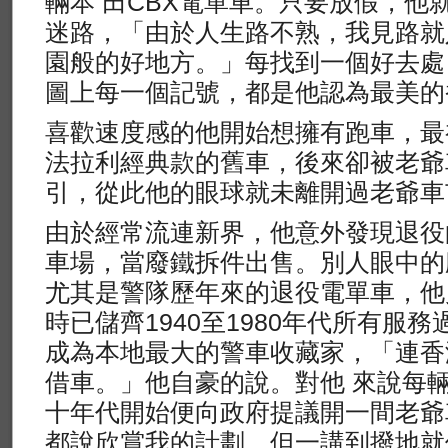
輛本 田CBX電單車。只要放假，他
迷路，「由於人生路不熟，我見路就
園般的好地方。」每找到一個好去處
圖上每一個記號，都是他認為最美的
喜歡速度感的他開始想擁有跑車，最
法拉利經典款的舊車，後來卻被老爺
引，從此他的眼球就未離開過老爺車
由於經常流連新界，他意外發現退役
車場，當廢鐵拆件出售。別人眼中的
尤其是警隊歷年來的退役電單車，他
時已儲齊1940至1980年代所有服
成為本地最大的警車收藏家，「連香
借車。」他自豪的說。對他 來說每
十年代開始便向政府提議開一間老爺
都說欣賞我的計劃，但一講到撥地就