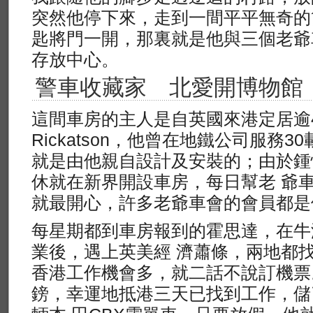
突然他停下來，走到一間平平無奇的
匙將門一開，那裏就是他與三個老爺
存放中心。
警車收藏家 北愛開博物館
這間車房的主人是自英國來港定居逾4
Rickatson，他曾在地鐵公司服務
就是由他親自設計及安裝的；由於鍾
休就在新界開設車房，每日幫老 爺
就最開心，許多老爺車會的會員都是
每星期都到車房報到的霍思達，在牛
業後，遇上英美經 濟蕭條，兩地都
香港工作機會多，就二話不說訂機票
鎊，幸運地抵港三天已找到工作，儲