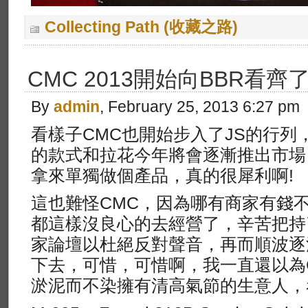
Collecting Path (收藏之路)
CMC 2013開始向BBR看齊了
By
admin
, February 25, 2013 6:27 pm
看樣子CMC也開始步入了JS的行列
的款式和拉花今年將會逐漸推出市場
拿來單獨做個產品，真的很犀利啊!
這也難怪CMC，因為哪有商家有錢
都這樣沒良心的去經營了，辛苦把持
家論壇以杜絕反對聲音，再而順波逐
下去，可惜，可惜啊，我一直還以為
淤泥而不染擁有清高氣節的生意人，