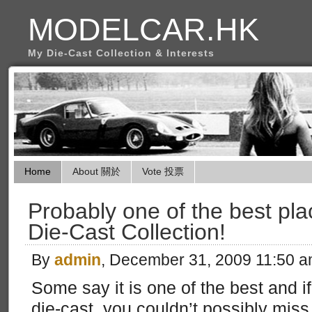
MODELCAR.HK
My Die-Cast Collection & Interests
Home
About 關於
Vote 投票
Probably one of the best plac
Die-Cast Collection!
By
admin
, December 31, 2009 11:50 
Some say it is one of the best and if
die-cast, you couldn’t possibly miss 