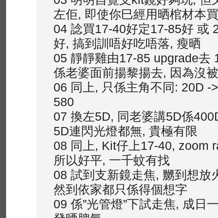
左佢, 即使你巳經用晒棺材本買4
04 諗買17-40好定17-85好 或 2
好, 搞到訓唔好吃唔落, 瘦晒
05 靜靜雞由17-85 upgrade去
係老婆面前揚黎揚去, 因為沒
06 同上, 只係主角不同: 20D -> 3
580
07 換左5D, 同老婆講5D係40
5D連閃光燈都無, 貴極有限
08 同上, Kit仔上17-40, zoom
所以好平, 一千蚊有找
08 試到支新鏡走焦, 嬲到想放火
然到依家都只係得個想字
09 係”光管燈”下試走焦, 成