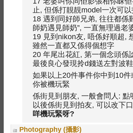
17 老婆叫你同佢影張相你睬佢
止, 但係打靚靚model一次可
18 遇到同好師兄弟, 往往都係
師奶遇見師奶”, 一直無理過老
19 見到nikon友, 唔係好順超
雖然一直都又係得個想字
20 年尾出花紅, 第一個念頭係
最後良心發現拎d錢送左對波
如果以上20件事件你中到10件或
你被機玩緊
係街見到朋友, 一般會問人: 點
以後係街見到拍友, 可以改下口
咩機玩緊呀?
Photography (攝影)