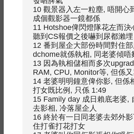
發晒脾氣
10 觀景器入左一粒塵, 唔開心
成個觀影器一鏡都係
11 Hotshoe俾閃燈隊花左而
聽到CS報價之後嚇到尿都瀨埋
12 番到屋企大部份時間對住部
dchome就係執相, 同老婆傾
13 因為執相儲相而多次upgrad
RAM, CPU, Monitor等, 但
14 老婆明明鐘意俾你影, 但
打女既比例, 只係 1:49
15 Family day 成日賴底老
去影相, 冷落屋企人
16 終於有一日同老婆去郊外影
住打雀打花打女