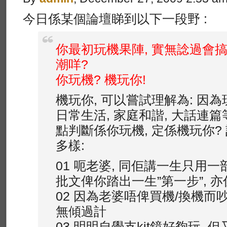
今日係某個論壇睇到以下一段野 :
你最初玩機果陣, 實無諗過會搞
潮咩?
你玩機? 機玩你!
機玩你, 可以嘗試理解為: 因
日常生活, 家庭和諧, 大話連篇
點判斷係你玩機, 定係機玩你?
多樣:
01 呃老婆, 同佢講一生只用一
批文俾你踏出一生”第一步”, 亦
02 因為老婆唔俾買機/換機而吵
無傾過計
03 明明自覺支kit鏡好夠玩,