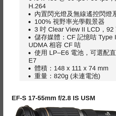
H.264
內置閃光燈及無線遙控閃燈
100% 視野率光學觀景器
3 吋 Clear View II LCD，
儲存媒體：CF 記憶咭 Type I 及
UDMA 相容 CF 咭
使用 LP–E6 電池，可選配
E7
體積：148 x 111 x 74 mm
重量：820g (未連電池)
EF-S 17-55mm f/2.8 IS USM