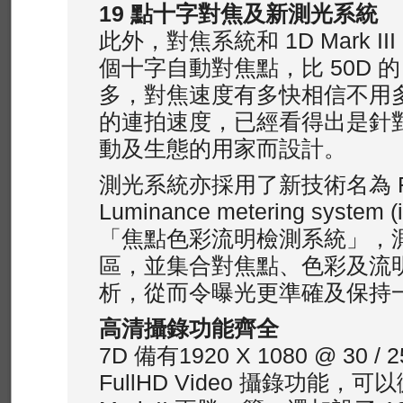
19 點十字對焦及新測光系統
此外，對焦系統和 1D Mark II
個十字自動對焦點，比 50D 的
多，對焦速度有多快相信不用多言
的連拍速度，已經看得出是針
動及生態的用家而設計。
測光系統亦採用了新技術名為 Focu
Luminance metering syste
「焦點色彩流明檢測系統」，測
區，並集合對焦點、色彩及流
析，從而令曝光更準確及保持
高清攝錄功能齊全
7D 備有1920 X 1080 @ 30 / 25
FullHD Video 攝錄功能，