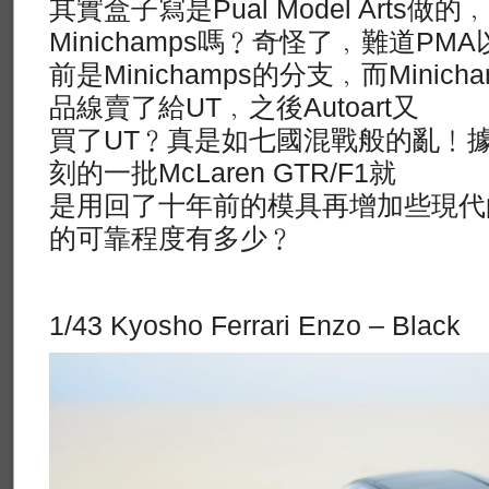
其實盒子寫是Pual Model Arts做
Minichamps嗎﹖奇怪了﹐難道PMA
前是Minichamps的分支﹐而Minic
品線賣了給UT﹐之後Autoart又
買了UT﹖真是如七國混戰般的亂﹗據知M
刻的一批McLaren GTR/F1就
是用回了十年前的模具再增加些現代
的可靠程度有多少﹖
1/43 Kyosho Ferrari Enzo – Black