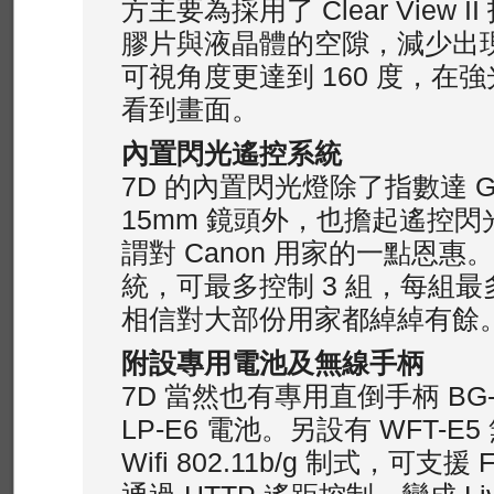
方主要為採用了 Clear View 
膠片與液晶體的空隙，減少出
可視角度更達到 160 度，在
看到畫面。
內置閃光遙控系統
7D 的內置閃光燈除了指數達 G
15mm 鏡頭外，也擔起遙控
謂對 Canon 用家的一點恩
統，可最多控制 3 組，每組最多
相信對大部份用家都綽綽有餘
附設專用電池及無線手柄
7D 當然也有專用直倒手柄 BG
LP-E6 電池。另設有 WFT-
Wifi 802.11b/g 制式，可支