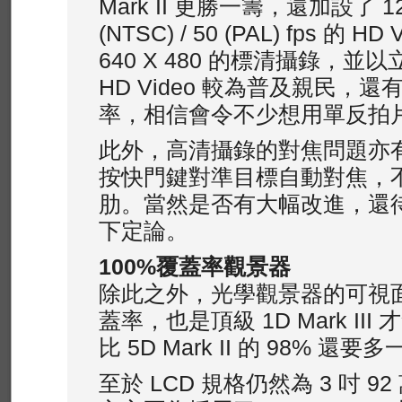
Mark II 更勝一籌，還加設了 128
(NTSC) / 50 (PAL) fps 的 
640 X 480 的標清攝錄，
HD Video 較為普及親民，
率，相信會令不少想用單反拍
此外，高清攝錄的對焦問題亦
按快門鍵對準目標自動對焦，
肋。當然是否有大幅改進，還
下定論。
100%
覆蓋率觀景器
除此之外，光學觀景器的可視面積
蓋率，也是頂級 1D Mark II
比 5D Mark II 的 98% 還要
至於 LCD 規格仍然為 3 吋 