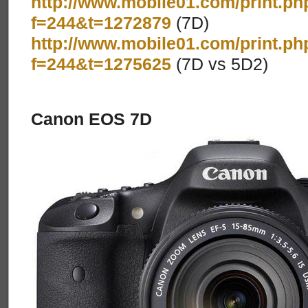
http://www.mobile01.com/print.ph
f=244&t=1272879
(7D)
http://www.mobile01.com/print.ph
f=244&t=1275625
(7D vs 5D2)
Canon EOS 7D