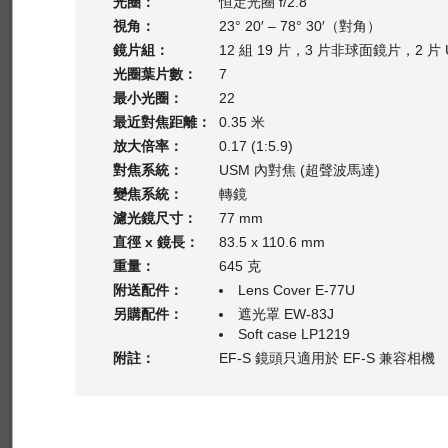
光圈：
恒定光圈 f/2.8
視角：
23° 20′ – 78° 30′（對角）
鏡片組：
12 組 19 片，3 片非球面鏡片，2 片 
光圈葉片數：
7
最小光圈：
22
最近對焦距離：
0.35 米
放大倍率：
0.17 (1:5.9)
對焦系統：
USM 內對焦 (超聲波馬達)
變焦系統：
轉鏡
濾光鏡尺寸：
77 mm
直徑 x 鏡長：
83.5 x 110.6 mm
重量：
645 克
附送配件：
Lens Cover E-77U
另購配件：
遮光罩 EW-83J
Soft case LP1219
附註：
EF-S 鏡頭只適用於 EF-S 兼容相機