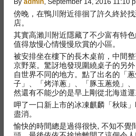
By
admin
, September 14, 2016 11:10 
傍晚，在鴨川附近徘徊了許久終於找
店。
其實高瀨川附近隱藏了不少富有特色
值得放慢心情慢慢欣賞的小區。
被安排坐在樓下的長木桌前，中間整
京野菜。驚訝地發現圍繞桌子的另外
自世界不同的地方。點了出名的「蔥
子」、「烤洋蔥」、「豚玉蔥燒」、
然還有不能少的是早上剛從北海道運
呷了一口新上市的冰凍麒麟「秋味」
盡消。
愉快的時間總是過得很快, 不知不覺
頭，最後依依不捨地離開了這個令人