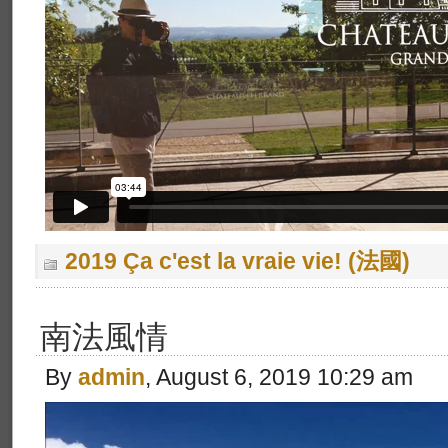
2019 Ça c'est la vraie vie! (法國)
南法風情
By
admin
, August 6, 2019 10:29 am