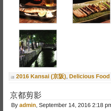
2016 Kansai (京阪)
,
Delicious Foo
京都剪影
By
admin
, September 14, 2016 2:18 p