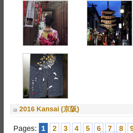
2016 Kansai (京阪)
Pages:
1
2
3
4
5
6
7
8