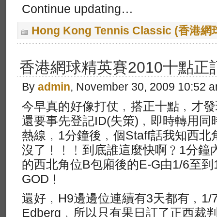
Continue updating…
Hong Kong Tennis Classic (香
香港網球精英賽2010十點
By
admin
, November 30, 2009 10:52 
今早真的好像打仗﹐搭正十點﹐才發現U
還要事先登記ID(失策)﹐即時轉用
熱線﹐1分鐘後﹐個Staff話我知西北
沒了﹗﹗﹗到底誰這麼快啊﹖1分鐘內(1
的西北角位B包廂後的E-G由1/6至到
GOD﹗
還好﹐H9邊邊位連續有3天都有﹐1/7果日
Edberg﹐所以只有果日訂了正西裁