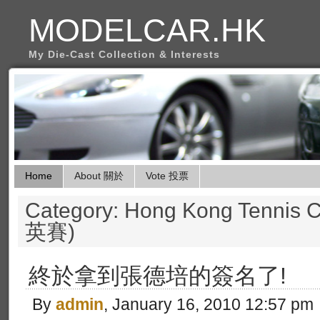
MODELCAR.HK
My Die-Cast Collection & Interests
Home
About 關於
Vote 投票
Category: Hong Kong Tenni
英賽)
終於拿到張德培的簽名了!
By
admin
, January 16, 2010 12:57 pm