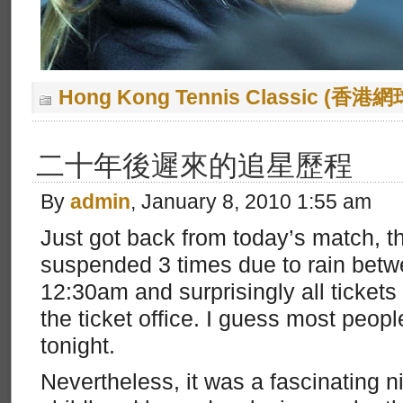
Hong Kong Tennis Classic (香
二十年後遲來的追星歷程
By
admin
, January 8, 2010 1:55 am
Just got back from today’s match, t
suspended 3 times due to rain betwe
12:30am and surprisingly all tickets
the ticket office. I guess most peopl
tonight.
Nevertheless, it was a fascinating n