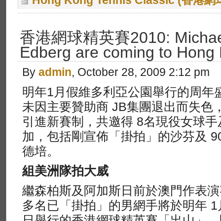
Hong Kong Tennis Classic (香
香港網球精英賽2010: Michae
Edberg are coming to Hong
By
admin
, October 28, 2009 2:12 pm
明年1月假維多利亞公園舉行的周年
未因主要贊助商 JB集團退出而失色
引進新賽制，共邀得 8名現役女球手
加，包括剛宣佈「掛拍」的沙芬及 9
德培。
組美洲隊拍大威
繼森柏斯及阿加斯日前於澳門作表演
多名已「掛拍」的男網手將於明年 1月
日舉行的香港網球精英賽「出山」，