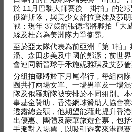
於 11月巴黎大師賽後「掛拍」的沙
俄羅斯隊，與美少女舒拉寶娃及莎朗
戰；現年 37歲的張德培將夥拍「大
絲及杜高為美洲隊力爭衞冕。
至於亞太隊代表為前亞洲「第 1拍」
潘、森田步美及中國的鄭潔；前世界「 
會連同新晉球手禾施妮雅琪及艾莎倫
分組抽籤將於下月尾舉行，每組兩隊
圈共打兩場女單、一場男單及一場混雙
隊及俄羅斯隊被安排於不同組別。本
事基金贊助，香港網球贊助人協會賽
透露總金額，他期望能藉此提升香港
出優惠、團體及豪華旅遊套票，包括
手派對入場票，以吸引遊客來港觀賽