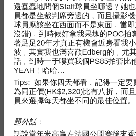
還蠢蠢地問個Staff球員坐哪邊﹖
員都是坐裁判席旁邊的﹐而且攝影機
球員應該坐在西面而不是東面﹐當即
沒錯)﹐到時候好拿我果塊的POG拍
著足足20年才真正有機會近身看我
波﹐其實我也滿喜歡Edberg的﹐尤
話﹐到時一于嘍買我個PS85拍套比
YEAH﹗哈哈…
Tips: 如果你四天都看﹐記得一定要買套
為同正價(HK$2,320)比有八折﹐
員來選擇每天都坐不同的最佳位置。
題外話﹕
話說當年米高贏左法國公開賽後來香