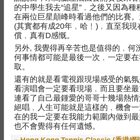
的中學生我去“追星”﹐之後又因為
在兩位巨星顛峰時看過他們的比賽。
(其實都有成20年﹐哈﹗)﹐直至我
償﹐真有D感慨。
另外, 我覺得再辛苦也是值得的﹐何
何事情都可能是最後一次﹐一定要在
取。
還有的就是看電視跟現場感受的氣氛
看演唱會一定要看現場﹐而且要坐最
連看了自己最鍾愛的哥哥十幾場熱情
絕唱﹐人生可能就是這樣的﹐機會一
在的我一定要在我能力範圍內做到最
也不會覺得有任何遺憾。