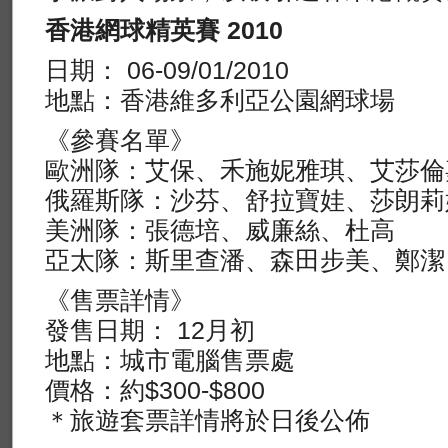
香港網球精英賽 2010
日期： 06-09/01/2010
地點：香港維多利亞公園網球場
《參賽名單》
歐洲隊：艾保、禾施妮雅琪、艾莎倫
俄羅斯隊：沙芬、舒拉寶娃、莎朗莉
美洲隊：張德培、威廉絲、杜高
亞太隊：斯里查潘、森田步美、鄭潔
《售票詳情》
發售日期： 12月初
地點：城市電腦售票處
價格：約$300-$800
＊旅遊套票詳情將於日後公佈