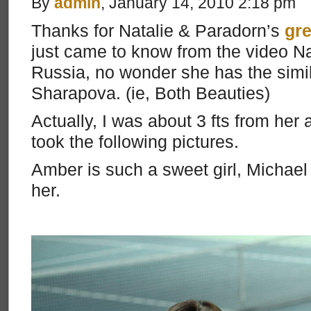
By
admin
, January 14, 2010 2:18 pm
Thanks for Natalie & Paradorn’s
gre
just came to know from the video Na
Russia, no wonder she has the simil
Sharapova. (ie, Both Beauties)
Actually, I was about 3 fts from her
took the following pictures.
Amber is such a sweet girl, Michael 
her.