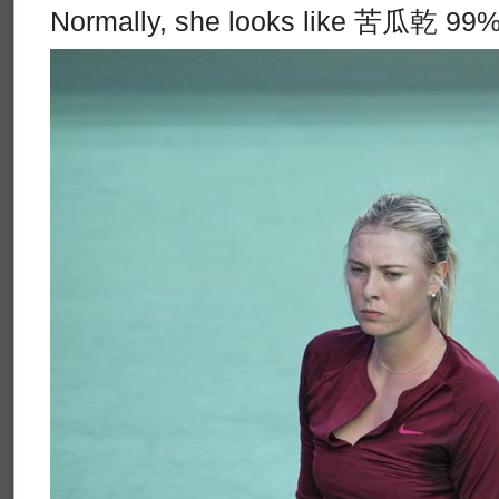
Normally, she looks like 苦瓜乾 99% o