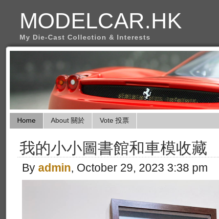
MODELCAR.HK
My Die-Cast Collection & Interests
Home
About 關於
Vote 投票
我的小小圖書館和車模收藏
By
admin
, October 29, 2023 3:38 pm