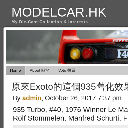
MODELCAR.HK
My Die-Cast Collection & Interests
Home
About 關於
Vote 投票
原來Exoto的這個935舊化
By
admin
, October 26, 2017 7:37 pm
935 Turbo, #40, 1976 Winner Le Ma
Rolf Stommelen, Manfred Schurti, F