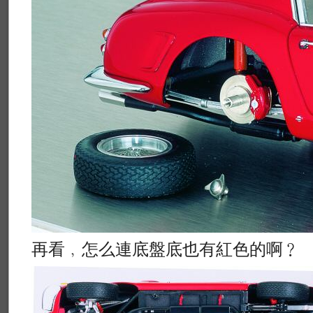
再看﹐怎么連底盤底也有紅色的啊﹖