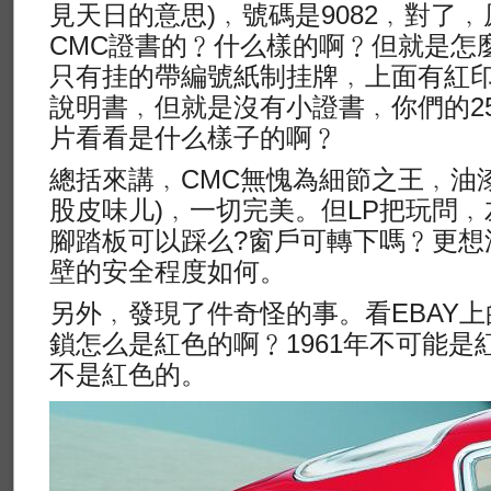
見天日的意思)﹐號碼是9082﹐對了
CMC證書的﹖什么樣的啊﹖但就是怎麼
只有挂的帶編號紙制挂牌﹐上面有紅印
說明書﹐但就是沒有小證書﹐你們的25
片看看是什么樣子的啊﹖
總括來講﹐CMC無愧為細節之王﹐油
股皮味儿)﹐一切完美。但LP把玩問
腳踏板可以踩么?窗戶可轉下嗎﹖更想測試
壁的安全程度如何。
另外﹐發現了件奇怪的事。看EBAY
鎖怎么是紅色的啊﹖1961年不可能是
不是紅色的。