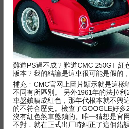
難道PS過不成﹖難道CMC 250GT
版本﹖我的結論是這車很可能是假的
補充﹕CMC官网上圖片顯示就是這樣
不同有所區別。 另外1961年的法拉利2
車盤鎖噴成紅色﹐那年代根本就不興
的不符合歷史。檢查了GOOGLE好多2
沒有紅色煞車盤鎖的。唯一猜想是官
不對﹐就在正式出厂時糾正了這個錯誤