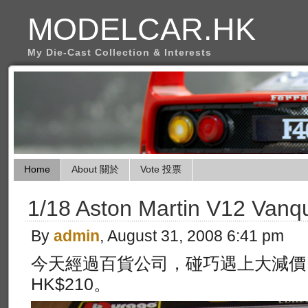
MODELCAR.HK
My Die-Cast Collection & Interests
Home
About 關於
Vote 投票
1/18 Aston Martin V12 Vanq
By
admin
, August 31, 2008 6:41 pm
今天經過百貨公司，碰巧遇上大減價
HK$210。