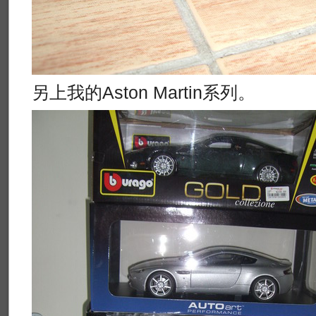
另上我的Aston Martin系列。