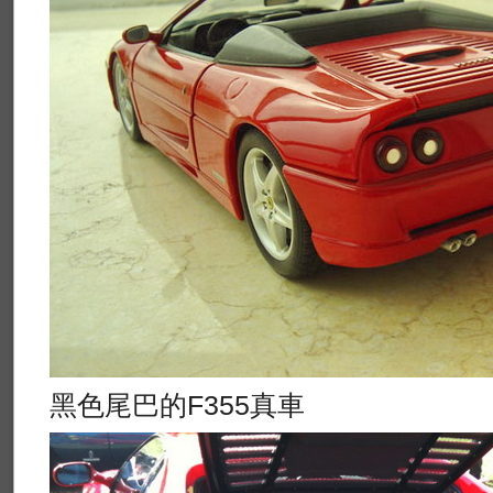
黑色尾巴的F355真車