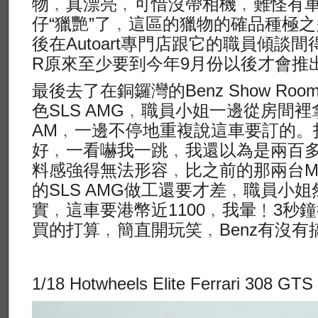
物﹐真漂亮﹐可惜沒帶相機﹐難怪有
仔“獵艷”了﹐這區的獵物的確品種極
後在Autoart專門店跟它的職員傾談間得
R原來至少要到今年9月份以後才會推
最後去了在銅鑼灣的Benz Show R
色SLS AMG﹐職員小姐一邊從房間裡
AM﹐一邊不停地重複說這車要訂的。
好﹐一看嚇我一跳﹐我還以為是兩百多的
料感強得無法形容﹐比之前的那兩台Min
的SLS AMG做工還要才差﹐職員小
實﹐這車要港幣近1100﹐我暈﹗3秒
買的打算﹐簡直開玩笑﹐Benz有沒有
1/18 Hotwheels Elite Ferrari 308 GTS 