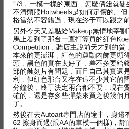
1/3﹐一模一樣的東西﹐怎麼價錢就硬
不清頭腦Hotwheels是如何定價的
格當然不容錯過﹐現在終于可以跟之前
另外今天又差點給Makeup無情地宰
馬上看到了那台一直打算買的紅色Koenig F
Competition﹐聽店主說前天才到
本來的更澎湃﹐紅色的運動內飾更顯
頭﹐黑色的實在太好了﹐差不多要給
部的蝕刻片有問題﹐而且自己其實還
利﹐但紅色那台又存在這不少其它的問
分鐘後﹐終于決定兩台都不要﹐現在
確的﹐還是存多些彈藥來買之後幾個月那
了。
然後在去Autoart專門店的途中﹐身邊有
62 擦身而過(跟AA的車模一個樣)﹐