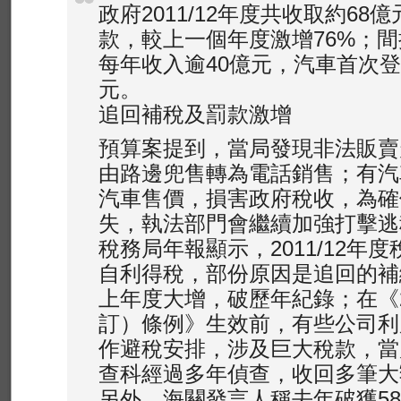
政府2011/12年度共收取約68
款，較上一個年度激增76%；
每年收入逾40億元，汽車首次登
元。
追回補稅及罰款激增
預算案提到，當局發現非法販賣
由路邊兜售轉為電話銷售；有汽
汽車售價，損害政府稅收，為確
失，執法部門會繼續加強打擊逃
稅務局年報顯示，2011/12年
自利得稅，部份原因是追回的補
上年度大增，破歷年紀錄；在《2
訂）條例》生效前，有些公司利
作避稅安排，涉及巨大稅款，當
查科經過多年偵查，收回多筆大
另外，海關發言人稱去年破獲58