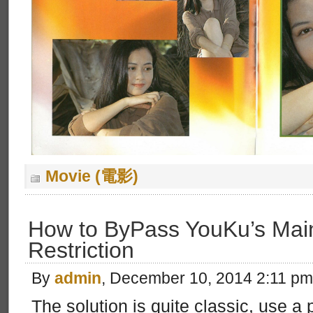
Movie (電影)
How to ByPass YouKu’s Mai
Restriction
By
admin
, December 10, 2014 2:11 pm
The solution is quite classic, use a 