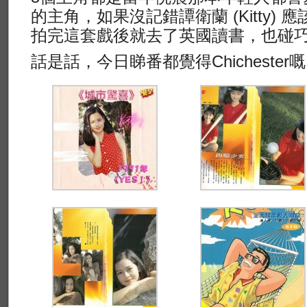
的主角，如果沒記錯譚衛蘭 (Kitty)
拍完這套戲後就去了英國讀書，也碰
話是話，今日睇番都覺得Chichester嘅