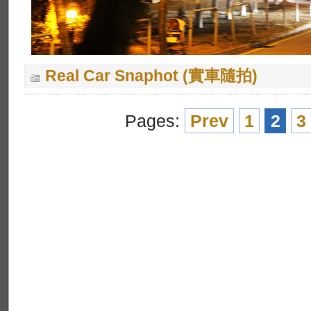
Real Car Snaphot (實車隨拍)
Pages:
Prev
1
2
3