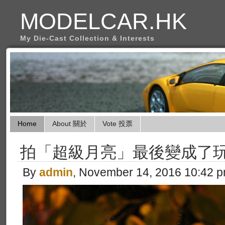
MODELCAR.HK
My Die-Cast Collection & Interests
Home
About 關於
Vote 投票
拍「超級月亮」最後變成了
By
admin
, November 14, 2016 10:42 