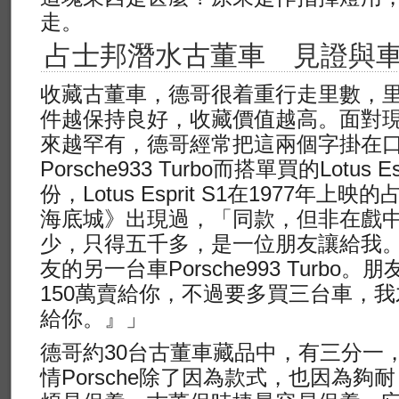
走。
占士邦潛水古董車 見證與
收藏古董車，德哥很着重行走里數，
件越保持良好，收藏價值越高。面對
來越罕有，德哥經常把這兩個字掛在口
Porsche933 Turbo而搭單買的Lotus
份，Lotus Esprit S1在1977年
海底城》出現過，「同款，但非在戲
少，只得五千多，是一位朋友讓給我。
友的另一台車Porsche993 Turbo。
150萬賣給你，不過要多買三台車，我才把Lo
給你。』」
德哥約30台古董車藏品中，有三分一，即1
情Porsche除了因為款式，也因為夠耐 用，