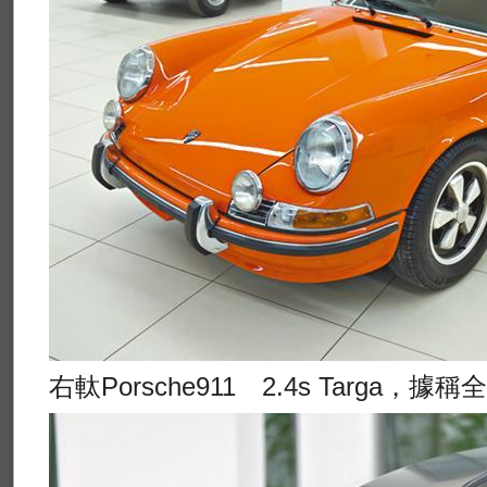
右軚Porsche911 2.4s Targa，