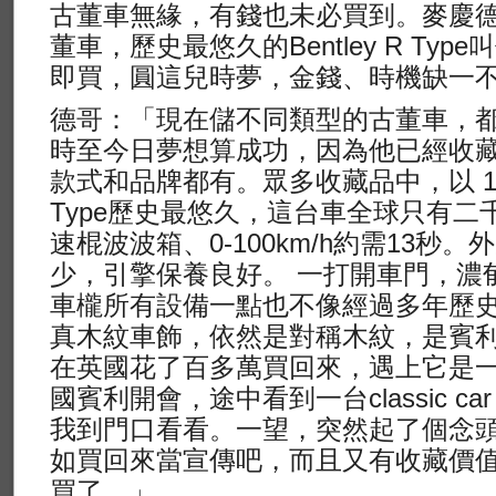
古董車無緣，有錢也未必買到。麥慶德
董車，歷史最悠久的Bentley R Ty
即買，圓這兒時夢，金錢、時機缺一
德哥：「現在儲不同類型的古董車，
時至今日夢想算成功，因為他已經收藏
款式和品牌都有。眾多收藏品中，以 1954
Type歷史最悠久，這台車全球只有二千多
速棍波波箱、0-100km/h約需13秒
少，引擎保養良好。 一打開車門，濃
車櫳所有設備一點也不像經過多年歷
真木紋車飾，依然是對稱木紋，是賓
在英國花了百多萬買回來，遇上它是
國賓利開會，途中看到一台classic 
我到門口看看。一望，突然起了個念
如買回來當宣傳吧，而且又有收藏價
買了。」