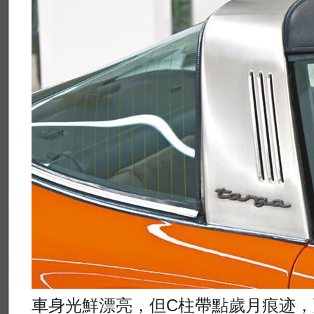
車身光鮮漂亮，但C柱帶點歲月痕迹