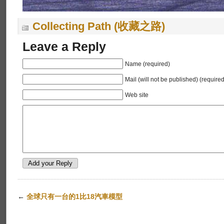
Collecting Path (收藏之路)
Leave a Reply
Name (required)
Mail (will not be published) (required
Web site
←
全球只有一台的1比18汽車模型