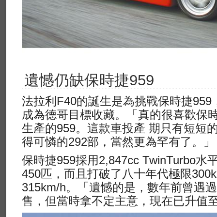
遺憾仍缺保時捷959
法拉利F40的誕生是為挑戰保時捷959
成為德哥目標收藏。「真的很喜歡保時
生產的959。這款車投產 期只有短短
得可憐的292部，當然更為罕有了。」
保時捷959採用2,847cc TwinTur
450匹，而且打破了八十年代極限300
315km/h。「遺憾的是，數年前曾遇
售，但當時拿不定主意，現在已升值