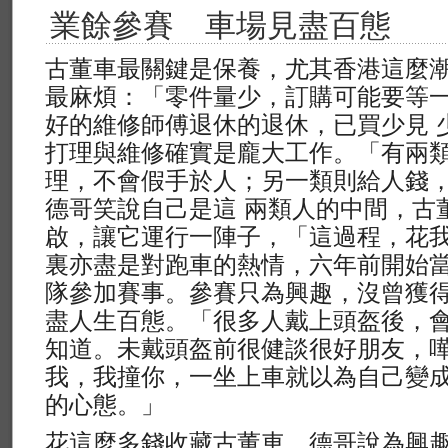
業餘參賽 車場見盡百態
古董車最關鍵是保養，尤其香港這麼
最麻煩：「零件量少，訂購可能要等
好的維修師傅退休的退休，已買少見 
打理與維修確實是龐大工作。「有兩
理，不會假手於人；另一類則給人錢
德哥笑說自己是這 兩類人的中間，古
啟，讓它運行一陣子，「這過程，花
裏亦盡是對跑車的熱情，六年前開始
隊參加賽事。參賽只為興趣，沒曾獲
盡人生百態。「很多人戴上頭盔後，
知道。未戴頭盔前很健談很好朋友，嘩
我，我撞你，一坐上車就以為自己變
的心態。」
花這麼多錢收藏古董車，德哥說為興