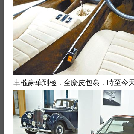
車櫳豪華到極，全麖皮包裹，時至今