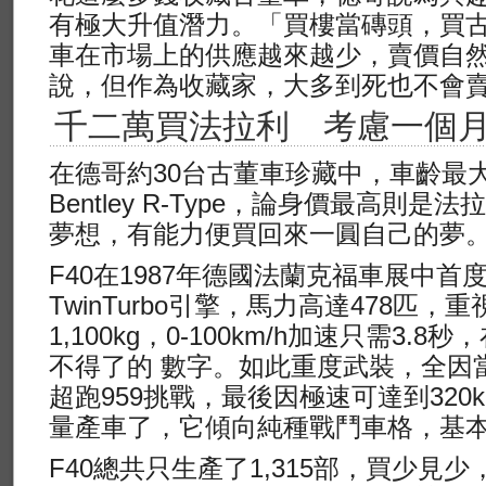
有極大升值潛力。「買樓當磚頭，買
車在市場上的供應越來越少，賣價自
說，但作為收藏家，大多到死也不會
千二萬買法拉利 考慮一個
在德哥約30台古董車珍藏中，車齡最
Bentley R-Type，論身價最高則是
夢想，有能力便買回來一圓自己的夢
F40在1987年德國法蘭克福車展中首度亮
TwinTurbo引擎，馬力高達478匹
1,100kg，0-100km/h加速只需3.
不得了的 數字。如此重度武裝，全因
超跑959挑戰，最後因極速可達到320
量產車了，它傾向純種戰鬥車格，基本
F40總共只生產了1,315部，買少見