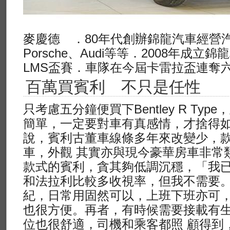
麥慶德 ．80年代創辦錦龍汽車經營
Porsche、Audi等等．2008年成立錦
LMS盃賽．車隊在今屆卡雷拉盃連奪
百萬買賓利 不只是任性
只考慮五分鐘便買下Bentley R Ty
簡單，一定要對車有真感情，才捨得
說，賓利古董車線條多年來改變少，
車，外觀 其實亦與現今豪華房車非常
款式的賓利，貪其夠低調沉穩，「我
和法拉利比較多收視率，但我不需要。
紀，日常用固然可以，上班下班亦可
也很方便。再者，有時候需要接載有
位也很舒適，司機和乘客都照 顧得到