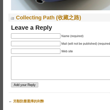
Collecting Path (收藏之路)
Leave a Reply
Name (required)
Mail (will not be published) (required
Web site
←
另類防塵選擇的利弊