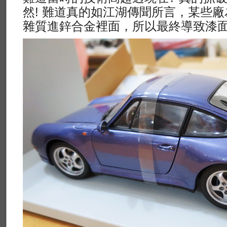
然! 難道真的如江湖傳聞所言，某些
雜質進鋅合金裡面，所以最終導致漆面