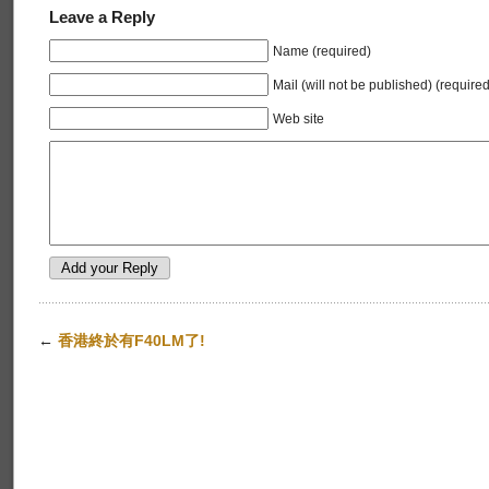
Leave a Reply
Name (required)
Mail (will not be published) (required
Web site
←
香港終於有F40LM了!