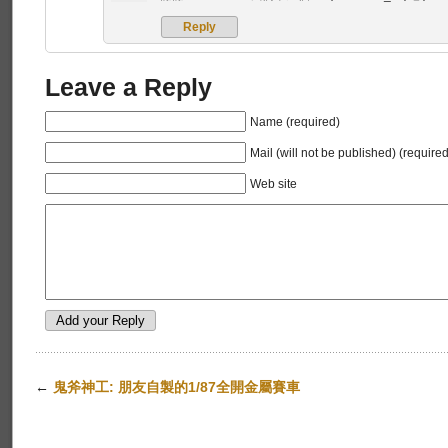
Reply
Leave a Reply
Name (required)
Mail (will not be published) (required
Web site
←
鬼斧神工: 朋友自製的1/87全開金屬賽車