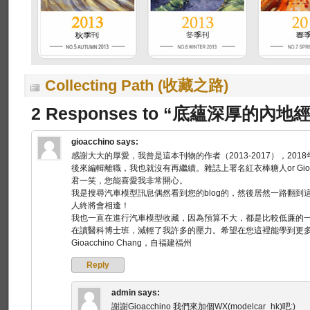
Collecting Path (收藏之路)
2 Responses to “底蘊深厚的
gioacchino
says:
感謝大大的厚愛，我曾是這本刊物的作者（2013-2017），20
後來編輯離職，我也就沒有再繼續。雜誌上署名紅衣棒糖人or Gio
君一笑，您能喜愛我非常開心。
我是搜尋汽車模型訊息偶然看到您的blog的，然後居然一路翻
人終將會相逢！
我也一直在進行汽車模型收藏，因為預算不大，都是比較低廉的
在讀醫科博士班，減輕了我許多的壓力。希望在您這裡能學到更
Gioacchino Chang，自福建福州
Reply
admin
says:
謝謝Gioacchino 我們來加個WX(modelcar_hk)吧:)