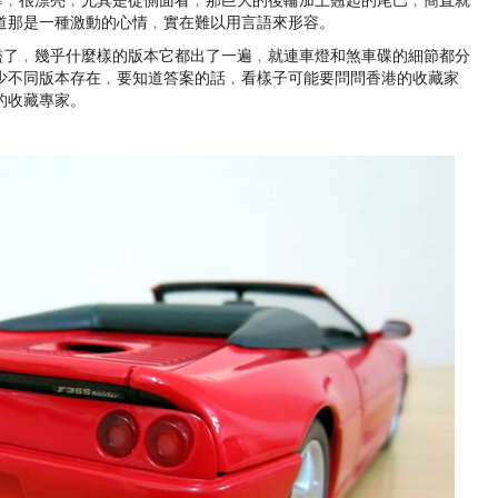
很準﹐很漂亮﹐尤其是從側面看﹐那巨大的後輪加上翹起的尾巴﹐簡直就
道那是一種激動的心情﹐實在難以用言語來形容。
太濫了﹐幾乎什麼樣的版本它都出了一遍﹐就連車燈和煞車碟的細節都分
少不同版本存在﹐要知道答案的話﹐看樣子可能要問問香港的收藏家
級的收藏專家。