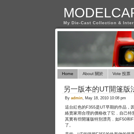
MODELCA
My Die-Cast Collection & Inte
Home
About 關於
Vote 投票
另一版本的UT開篷版法
By
admin
, May 18, 2010 10:08 pm
這台紅色的F355是UT早期的作品
絡賣家用合理的價格收了它﹐自己特別
其實有些開篷版特別漂亮﹐如F50和F35
了。