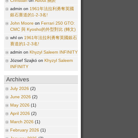
Christian
on
About 關於
admin on
1961年法拉利勇奪英國
銀石賽道的1-2-3名!
John Moore
on
Ferrari 250 GTO:
CMC 與 Kyosho的外型對比 (轉文)
whl on
1961年法拉利勇奪英國銀石
賽道的1-2-3名!
admin on
Khyzyl Saleem INFINITY
József Szajkó on
Khyzyl Saleem
INFINITY
Archives
July 2026
(2)
June 2026
(2)
May 2026
(1)
April 2026
(2)
March 2026
(1)
February 2026
(1)