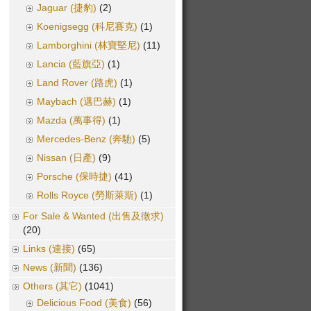
Jaguar (捷豹)
(2)
Koenigsegg (科尼賽克)
(1)
Lamborghini (林寶堅尼)
(11)
Lancia (藍旗亞)
(1)
Land Rover (路虎)
(1)
Maybach (邁巴赫)
(1)
Mazda (萬事得)
(1)
Mercedes-Benz (奔馳)
(5)
Nissan (日產)
(9)
Porsche (保時捷)
(41)
Rolls Royce (勞斯萊斯)
(1)
For Sale & Wanted (出售及徵求)
(20)
Links (連接)
(65)
News (新聞)
(136)
Others (其它)
(1041)
Delicious Food (美食)
(56)