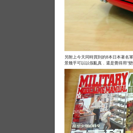
另附上今天同時買到的8本日本著名軍事模型雜
景幾乎可以以假亂真﹐還是覺得用“變