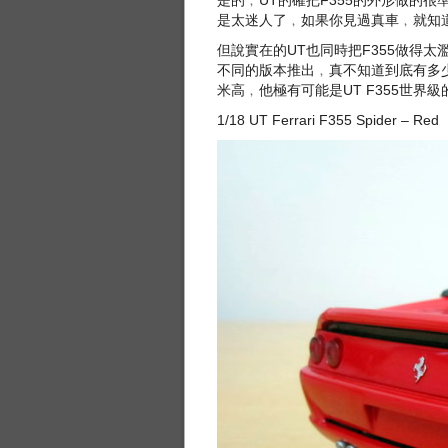
是的﹐UT的確把F355的外形做的
是太迷人了﹐如果你見過真車﹐就知
但說實在的UT也同時把F355做得
不同的版本推出﹐真不知道到底有多
米高﹐他極有可能是UT F355世界
1/18 UT Ferrari F355 Spider – Red