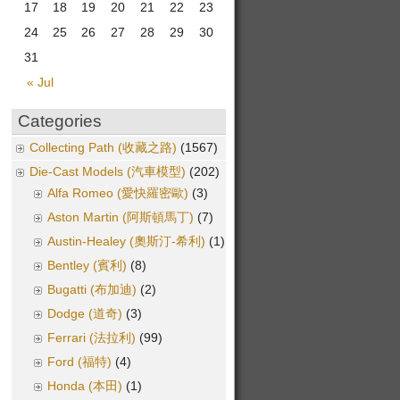
17
18
19
20
21
22
23
24
25
26
27
28
29
30
31
« Jul
Categories
Collecting Path (收藏之路)
(1567)
Die-Cast Models (汽車模型)
(202)
Alfa Romeo (愛快羅密歐)
(3)
Aston Martin (阿斯頓馬丁)
(7)
Austin-Healey (奧斯汀-希利)
(1)
Bentley (賓利)
(8)
Bugatti (布加迪)
(2)
Dodge (道奇)
(3)
Ferrari (法拉利)
(99)
Ford (福特)
(4)
Honda (本田)
(1)