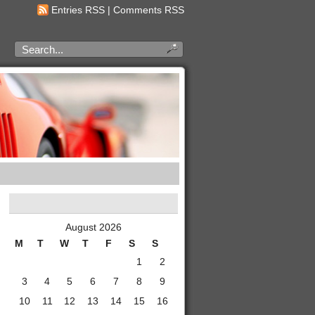
Entries RSS
|
Comments RSS
August 2026
M
T
W
T
F
S
S
1
2
3
4
5
6
7
8
9
10
11
12
13
14
15
16