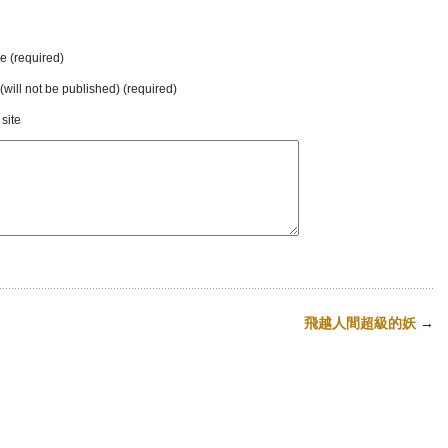
 (required)
 (will not be published) (required)
site
飛越人間超級的妖
→