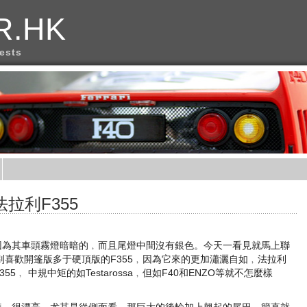
R.HK
rests
拉利F355
，因為其車頭霧燈暗暗的﹐而且尾燈中間沒有銀色。今天一看見就馬上聯
喜歡開篷版多于硬頂版的F355﹐因為它來的更加瀟灑自如﹐法拉利
5﹐ 中規中矩的如Testarossa﹐但如F40和ENZO等就不怎麼樣