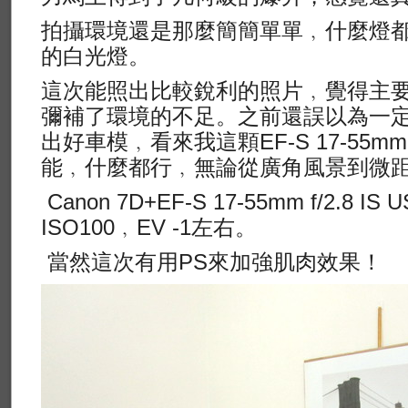
拍攝環境還是那麼簡簡單單﹐什麼燈
的白光燈。
這次能照出比較銳利的照片﹐覺得主
彌補了環境的不足。之前還誤以為一定要M
出好車模﹐看來我這顆EF-S 17-55
能﹐什麼都行﹐無論從廣角風景到微
Canon 7D+EF-S 17-55mm f/2.8
ISO100﹐EV -1左右。
當然這次有用PS來加強肌肉效果！