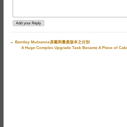
←
Bentley Mulsanne原廠與量產版本之分別
A Huge Complex Upgrade Task Became A Piece of Cake 