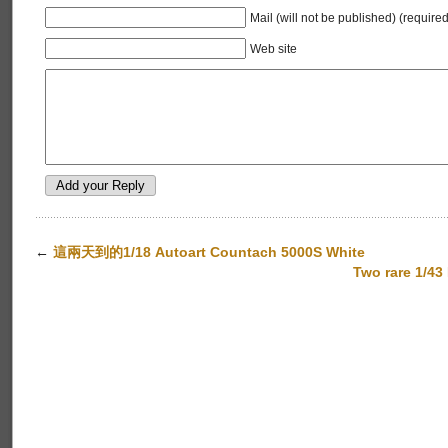
Mail (will not be published) (required
Web site
←
這兩天到的1/18 Autoart Countach 5000S White
Two rare 1/4