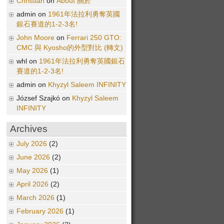
Christian
on
About 關於
admin on
1961年法拉利勇奪英國
銀石賽道的1-2-3名!
John Moore
on
Ferrari 250 GTO:
CMC 與 Kyosho的外型對比 (轉文)
whl on
1961年法拉利勇奪英國銀石
賽道的1-2-3名!
admin on
Khyzyl Saleem INFINITY
József Szajkó on
Khyzyl Saleem
INFINITY
Archives
July 2026
(2)
June 2026
(2)
May 2026
(1)
April 2026
(2)
March 2026
(1)
February 2026
(1)