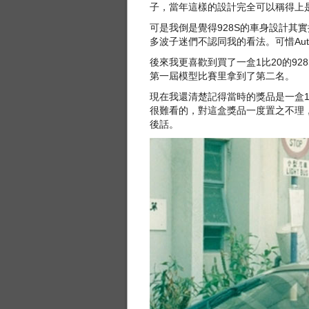
子，當年這樣的設計完全可以稱得上
可是我倒是覺得928S的車身設計其
多波子迷們不認同我的看法。可惜Autoa
後來我更喜歡到買了一盒1比20的9
第一屆模型比賽里拿到了第二名。
現在我還清楚記得當時的獎品是一盒1
很難看的，對這盒獎品一度置之不理，直
後話。