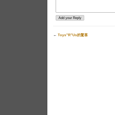
←
Toys”R”Us的驚喜