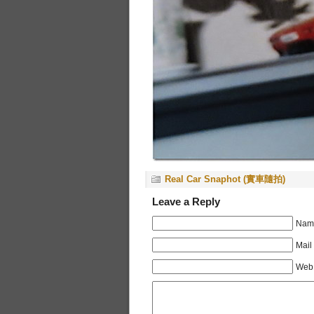
Real Car Snaphot (實車隨拍)
Leave a Reply
Name
Mail
Web 