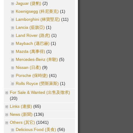
Jaguar (捷豹)
(2)
Koenigsegg (科尼賽克)
(1)
Lamborghini (林寶堅尼)
(11)
Lancia (藍旗亞)
(1)
Land Rover (路虎)
(1)
Maybach (邁巴赫)
(1)
Mazda (萬事得)
(1)
Mercedes-Benz (奔馳)
(5)
Nissan (日產)
(9)
Porsche (保時捷)
(41)
Rolls Royce (勞斯萊斯)
(1)
For Sale & Wanted (出售及徵求)
(20)
Links (連接)
(65)
News (新聞)
(136)
Others (其它)
(1041)
Delicious Food (美食)
(56)