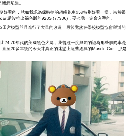
是叛經離道。
實挺好看的，就如我認為保時捷的超級跑車959特別好看一樣，當然很
rt還沒推出褐色版的928S (77906)，要么我一定會入手的。
28S田宮模型並且進行了大量的改造，最後竟然在學校模型協會舉辦的
比24 70年代的美國黑色火鳥，我曾經一度無知的認為那些肌肉車是
至20多年後的今天才真正的迷戀上這些經典的Muscle Car，那是