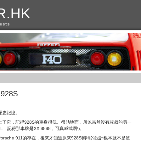
R.HK
rests
928S
歷史記憶。
了它，記得928S的車身很低、很貼地面，所以當然沒有叔叔的另一
SEL，記得那車牌是XX 8888，可真威武啊!)。
sche 911的存在，後來才知道原來928S獨特的設計根本就不是波