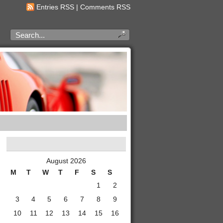
Entries RSS
|
Comments RSS
August 2026
M
T
W
T
F
S
S
1
2
3
4
5
6
7
8
9
10
11
12
13
14
15
16