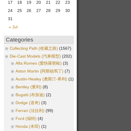
17
18
19
20
21
22
23
24
25
26
27
28
29
30
31
« Jul
Categories
Collecting Path (收藏之路)
(1567)
Die-Cast Models (汽車模型)
(202)
Alfa Romeo (愛快羅密歐)
(3)
Aston Martin (阿斯頓馬丁)
(7)
Austin-Healey (奧斯汀-希利)
(1)
Bentley (賓利)
(8)
Bugatti (布加迪)
(2)
Dodge (道奇)
(3)
Ferrari (法拉利)
(99)
Ford (福特)
(4)
Honda (本田)
(1)