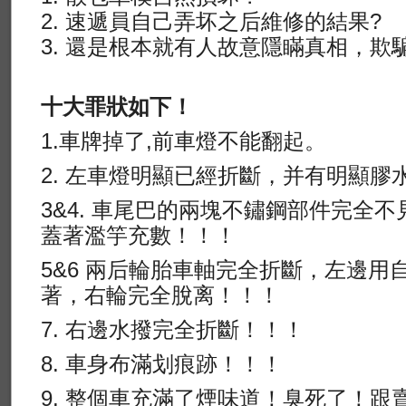
2. 速遞員自己弄坏之后維修的結果?
3. 還是根本就有人故意隱瞞真相，欺
十大罪狀如下！
1.車牌掉了,前車燈不能翻起。
2. 左車燈明顯已經折斷，并有明顯膠
3&4. 車尾巴的兩塊不鏽鋼部件完全
蓋著濫竽充數！！！
5&6 兩后輪胎車軸完全折斷，左邊用
著，右輪完全脫离！！！
7. 右邊水撥完全折斷！！！
8. 車身布滿划痕跡！！！
9. 整個車充滿了煙味道！臭死了！跟