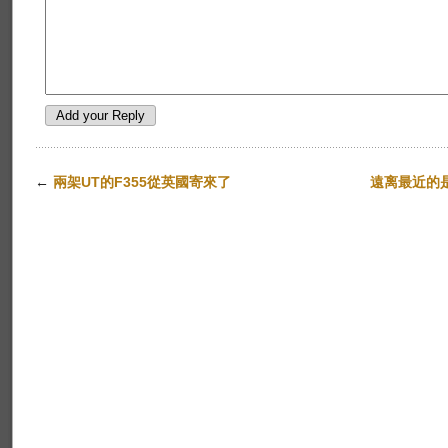
←
兩架UT的F355從英國寄來了
遠离最近的