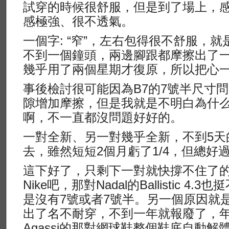
試穿的時候很舒服，但是到了場上，
感極強、很不透氣。
一個字: “窄”，左右包得很不舒服，就
不到一個鐘頭，兩邊腳跟都摩擦出了一
幾乎用了兩個星期才復原，所以把心一橫
事後檢討很可能因為B7的7號半尺寸
隙增加摩擦，但是我就是不明白為什么
啊，不一直都沒問題好好的。
一對全新、另一對幾乎全新，不到5天
去，雖然短短2個月虧了1/4，但總好
這下好了，只剩下一對就快撐不住了的
Nike吧，那對Nadal的Ballistic 
是沒有7號或者7號半。另一個原因就是
出了名不耐穿，不到一年就報廢了，
Agassi的那對網球鞋整個鞋底自動解