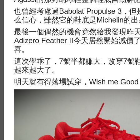
也曾經考慮過Babolat Propulse
么信心，雖然它的鞋底是Michelin的
最後一個偶然的機會竟然給我發現昨天還
Adizero Feather II今天居然開
喜。
這次學乖了，7號半都嫌大，改穿7號
越來越大了。
明天就有得落場試穿，Wish me Good L