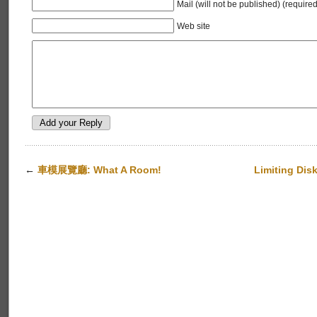
Mail (will not be published) (required
Web site
←
車模展覽廳: What A Room!
Limiting Disk