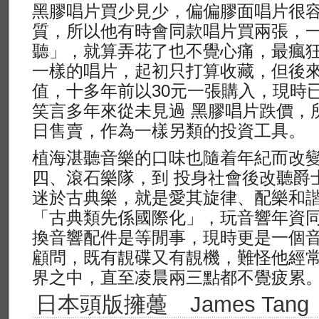
黑膠唱片買少見少，偏偏膠面唱片很
質，所以他有時會同款唱片買兩張，
聽」，就算弄花了也不覺心痛，最瘋狂
一樣的唱片，起初只打算收藏，但後
值，十多年前以30元一張購入，現時已
笑言多年來從未見過 黑膠唱片跌價，
日售賣，作為一樣另類的投資工具。
植海湛聽音樂的口味也隨着年紀而改
四、滾石樂隊，到 投身社會後改聽爵
迷於古典樂，就是愛其旋律、配樂和
「古典類先係國際化」，玩音響年資同
換音響配件是等閒事，現時更是一個音響牌子a
顧問，既有靚碟又有靚機，難怪他經
界之中，直至凌晨兩三點都不覺疲累
日本頭版擁躉 James Tang