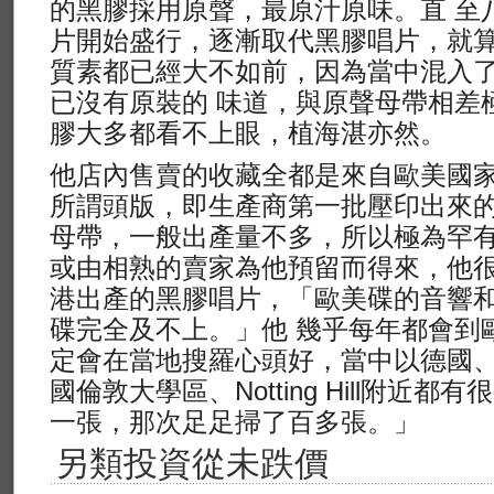
的黑膠採用原聲，最原汁原味。直 至
片開始盛行，逐漸取代黑膠唱片，就
質素都已經大不如前，因為當中混入
已沒有原裝的 味道，與原聲母帶相差
膠大多都看不上眼，植海湛亦然。
他店內售賣的收藏全都是來自歐美國
所謂頭版，即生產商第一批壓印出來
母帶，一般出產量不多，所以極為罕有
或由相熟的賣家為他預留而得來，他
港出產的黑膠唱片，「歐美碟的音響
碟完全及不上。」他 幾乎每年都會到
定會在當地搜羅心頭好，當中以德國
國倫敦大學區、Notting Hill附近
一張，那次足足掃了百多張。」
另類投資從未跌價