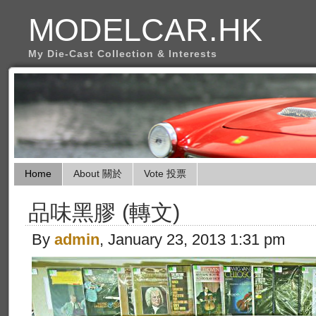
MODELCAR.HK
My Die-Cast Collection & Interests
Home
About 關於
Vote 投票
品味黑膠 (轉文)
By
admin
, January 23, 2013 1:31 pm