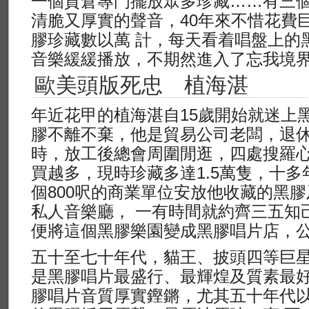
一個貨倉專門擺放眾多珍藏……有三
清脆又厚實的聲音，40年來不惜花費
膠珍藏數以萬 計，每天看着唱盤上的
音樂緩緩播放，不期然進入了忘我境
歐美頭版死忠 植海湛
年近花甲的植海湛自15歲開始就迷上
膠不離不棄，他是貿易公司老闆，退
時，放工後總會周圍閒逛，四處搜羅心
買越多，現時珍藏多達1.5萬隻，十
個800呎的商業單位安放他收藏的黑
私人音樂廳， 一有時間就約齊三五知
便將這個黑膠樂園變成黑膠唱片店，
五十至七十年代，貓王、披頭四等巨星
是黑膠唱片最盛行、最輝煌及質素最
膠唱片音質厚實鏗鏘，尤其五十年代以