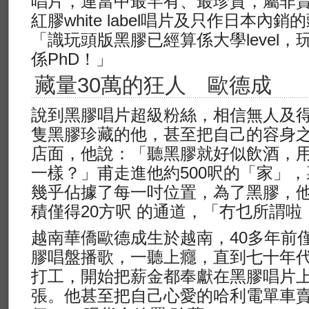
唱片，連當中最罕有、最珍貴，屬非
紅膠white label唱片及只作日本
「識玩頭版黑膠已經算係大學level，玩埋紅
係PhD！」
藏量30萬的狂人 歐德成
說到黑膠唱片超級粉絲，相信無人及得
隻黑膠珍藏的他，甚至把自己的容身
店面，他說：「聽黑膠就好似飲酒，用
一樣？」甫走進他約500呎的「家」
幾乎佔據了每一吋位置，為了黑膠，
積僅得20方呎 的通道，「冇乜所謂
越南華僑歐德成生於越南，40多年前
膠唱盤播歌，一聽上癮，直到七十年代
打工，開始把薪金都奉獻在黑膠唱片上
張。他甚至把自己心愛的哈利電單車