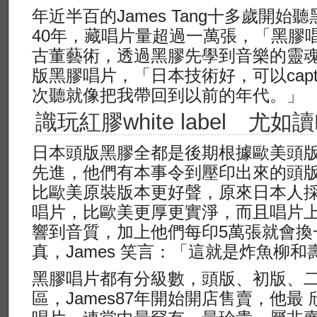
年近半百的James Tang十多歲開
40年，藏唱片量超過一萬張，「黑膠
古董藝術，透過黑膠先學到音樂的靈魂
版黑膠唱片，「日本技術好，可以captur
次聽就像把我帶回到以前的年代。」
識玩紅膠white label 尤如讀
日本頭版黑膠全都是後期根據歐美頭
先進，他們有本事令到壓印出來的頭
比歐美原裝版本更好聲，原來日本人採用
唱片，比歐美更厚更實淨，而且唱片
響到音質，加上他們每印5萬張就會換
真，James 笑言：「這就是炸魚柳
黑膠唱片都有分級數，頭版、初版、
區，James87年開始開店售賣，他最