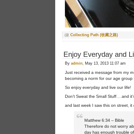
Collecting Path (收藏之路)
Enjoy Everyday and Li
By
admin
, May 13, 2013 11:07 am
Just received a message from my mu
becoming a norm for our age group 
So enjoy everyday and live our life!
Don’t Sweat the Small Stuff….and it’s 
and last week I saw this on street, it
Matthew 6:34 – Bible
Therefore do not worry abo
day has enough trouble of