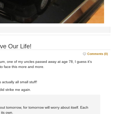
ve Our Life!
Comments (0)
m, one of my uncles passed away at age 78, I guess it’s
to face this more and more.
actually all small stuff!
 did strike me again.
ut tomorrow, for tomorrow will worry about itself. Each
 its own.