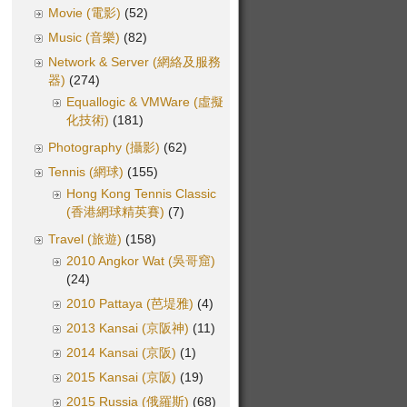
Movie (電影)
(52)
Music (音樂)
(82)
Network & Server (網絡及服務
器)
(274)
Equallogic & VMWare (虛擬
化技術)
(181)
Photography (攝影)
(62)
Tennis (網球)
(155)
Hong Kong Tennis Classic
(香港網球精英賽)
(7)
Travel (旅遊)
(158)
2010 Angkor Wat (吳哥窟)
(24)
2010 Pattaya (芭堤雅)
(4)
2013 Kansai (京阪神)
(11)
2014 Kansai (京阪)
(1)
2015 Kansai (京阪)
(19)
2015 Russia (俄羅斯)
(68)