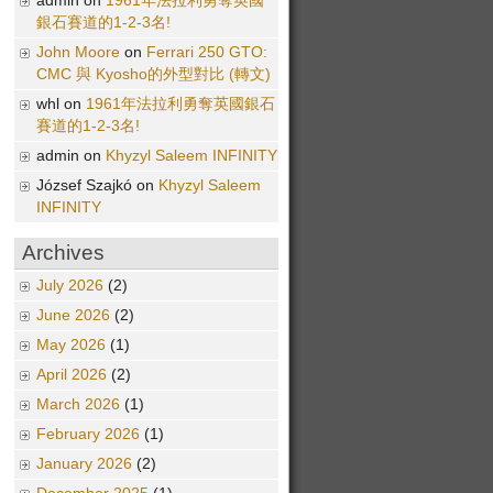
admin on
1961年法拉利勇奪英國
銀石賽道的1-2-3名!
John Moore
on
Ferrari 250 GTO:
CMC 與 Kyosho的外型對比 (轉文)
whl on
1961年法拉利勇奪英國銀石
賽道的1-2-3名!
admin on
Khyzyl Saleem INFINITY
József Szajkó on
Khyzyl Saleem
INFINITY
Archives
July 2026
(2)
June 2026
(2)
May 2026
(1)
April 2026
(2)
March 2026
(1)
February 2026
(1)
January 2026
(2)