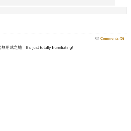
Comments (0)
It’s just totally humiliating!