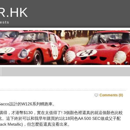
R.HK
rests
Comments (0)
acco設計的W126系列轎跑車。
得，才港幣$130，實在太值得了! 3個顏色裡還真的就這個顏色比較
這下終於可以和我早年購買的1比18同色AA 500 SEC做成父子配
ck Metallic)，但怎麼藍還真沒看出來。