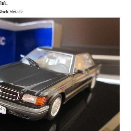
題的。
lack Metallic