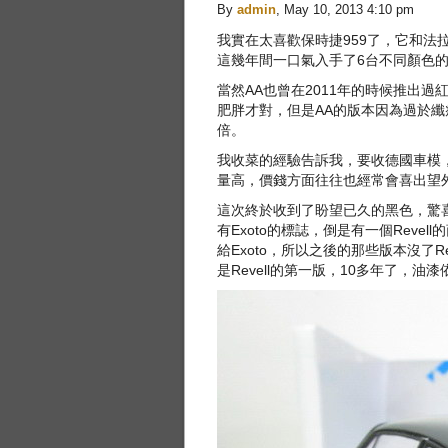
By
admin
, May 10, 2013 4:10 pm
我實在太喜歡保時捷959了，它和法
這幾年間一口氣入手了6台不同顏色的Exo
當然AA也曾在2011年的時候推出過
肥胖才對，但是AA的版本因為過於纖瘦
倍。
我收菜的經驗告訴我，要收德國車模
量高，價錢方面往往也經常會喜出望
這次終於收到了盼望已久的黑色，驚喜
有Exoto的標誌，倒是有一個Revel
給Exoto，所以之後的那些版本沒了R
是Revell的第一版，10多年了，油