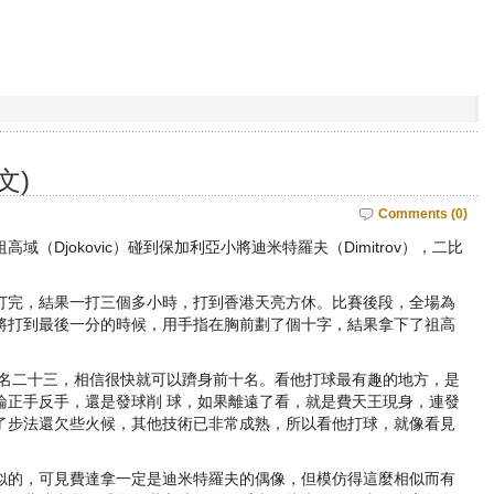
文)
Comments (0)
（Djokovic）碰到保加利亞小將迪米特羅夫（Dimitrov），二比
打完，結果一打三個多小時，打到香港天亮方休。比賽後段，全場為
將打到最後一分的時候，用手指在胸前劃了個十字，結果拿下了祖高
排名二十三，相信很快就可以躋身前十名。看他打球最有趣的地方，是
論正手反手，還是發球削 球，如果離遠了看，就是費天王現身，連發
了步法還欠些火候，其他技術已非常成熟，所以看他打球，就像看見
似的，可見費達拿一定是迪米特羅夫的偶像，但模仿得這麼相似而有