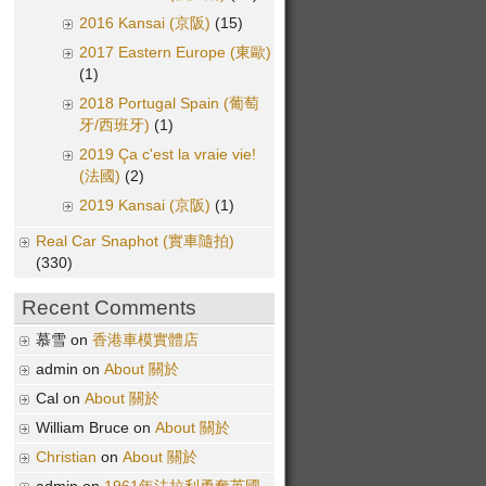
2016 Kansai (京阪)
(15)
2017 Eastern Europe (東歐)
(1)
2018 Portugal Spain (葡萄
牙/西班牙)
(1)
2019 Ça c'est la vraie vie!
(法國)
(2)
2019 Kansai (京阪)
(1)
Real Car Snaphot (實車隨拍)
(330)
Recent Comments
慕雪 on
香港車模實體店
admin on
About 關於
Cal on
About 關於
William Bruce on
About 關於
Christian
on
About 關於