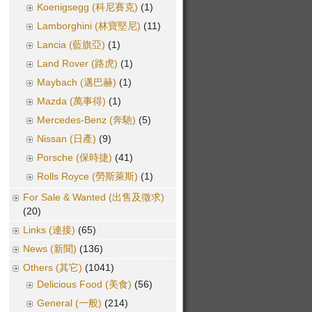
Koenigsegg (科尼賽克)
(1)
Lamborghini (林寶堅尼)
(11)
Lancia (藍旗亞)
(1)
Land Rover (路虎)
(1)
Maybach (邁巴赫)
(1)
Mazda (萬事得)
(1)
Mercedes-Benz (奔馳)
(5)
Nissan (日產)
(9)
Porsche (保時捷)
(41)
Rolls Royce (勞斯萊斯)
(1)
For Sale & Wanted (出售及徵求)
(20)
Links (連接)
(65)
News (新聞)
(136)
Others (其它)
(1041)
Delicious Food (美食)
(56)
General (一般)
(214)