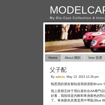
MODELCA
My Die-Cast Collection & Inte
Home
About 關於
Vote 投票
父子配
By
admin
, May 13, 2013 12:29 pm
熟悉我的朋友都知道我很喜歡Bruno S
我上星期五終于用白菜价在AA專門店購
好看，我指得是內飾和車身顏色的對比。
了。車身顏色其實是黑中帶藍(Blue Bla