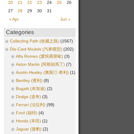
20
21
22
23
24
25
26
27
28
29
30
31
« Apr
Jun »
Categories
Collecting Path (收藏之路)
(1567)
Die-Cast Models (汽車模型)
(202)
Alfa Romeo (愛快羅密歐)
(3)
Aston Martin (阿斯頓馬丁)
(7)
Austin-Healey (奧斯汀-希利)
(1)
Bentley (賓利)
(8)
Bugatti (布加迪)
(2)
Dodge (道奇)
(3)
Ferrari (法拉利)
(99)
Ford (福特)
(4)
Honda (本田)
(1)
Jaguar (捷豹)
(2)