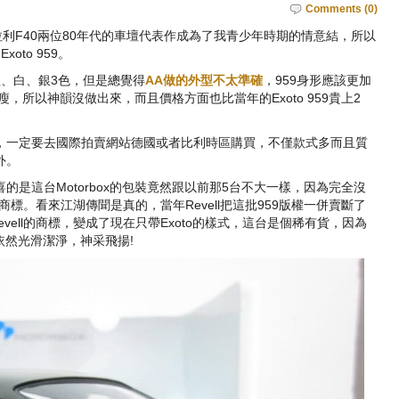
Comments (0)
拉利F40兩位80年代的車壇代表作成為了我青少年時期的情意結，所以
to 959。
紅、白、銀3色，但是總覺得
AA做的外型不太準確
，959身形應該更加
，所以神韻沒做出來，而且價格方面也比當年的Exoto 959貴上2
，一定要去國際拍賣網站德國或者比利時區購買，不僅款式多而且質
外。
的是這台Motorbox的包裝竟然跟以前那5台不大一樣，因為完全沒
l的商標。看來江湖傳聞是真的，當年Revell把這批959版權一併賣斷了
evell的商標，變成了現在只帶Exoto的樣式，這台是個稀有貨，因為
漆依然光滑潔淨，神采飛揚!