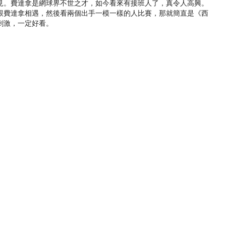
見。費達拿是網球界不世之才，如今看來有接班人了，真令人高興。
跟費達拿相遇，然後看兩個出手一模一樣的人比賽，那就簡直是《西
刺激，一定好看。