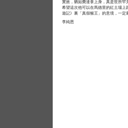
實效，猶如費達拿上身，真是世所罕
希望這次他可以在馬德里的紅土場上
遊記》裏「真假猴王」的意境，一定
李純恩