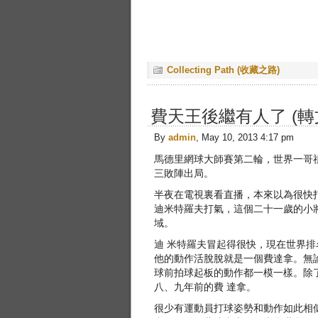
Collecting Path (收藏之路)
費天王後繼有人了 (轉
By
admin
, May 10, 2013 4:17 pm
馬德里網球大師賽第二輪，世界一哥祖高域
三敗陣出局。
半夜在電視裏看直播，本來以為很快
迪米特羅夫打氣，這個二十一歲的小
域。
迪 米特羅夫冒起得很快，現在世界
他的動作活脫脫就是一個費達拿。無
球前拍球起板的動作都一模一樣。除
八、九年前的費 達拿。
很少有運動員打球姿勢和動作如此相