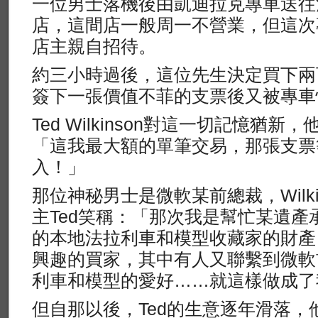
一位男士落機後由凱迪拉克專車送往
店，這間店一般周一不營業，但這次
店主親自招待。
約三小時過後，這位先生決定買下兩
簽下一張價值不菲的支票後又被專車
Ted Wilkinson對這一切記憶猶
「這我最大額的單筆交易，那張支票
入！」
那位神秘男士是微軟某前總裁，Wilkinson
主Ted笑稱：「那次我是幫忙某遺產
的本地法拉利車和模型收藏家的財產
興趣的買家，其中有人又聯繫到微軟
利車和模型的愛好……就這樣做成了
但自那以後，Ted的生意逐年滑落，