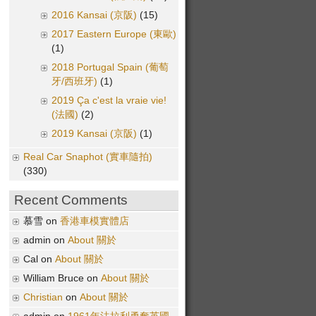
2016 Kansai (京阪)
(15)
2017 Eastern Europe (東歐)
(1)
2018 Portugal Spain (葡萄
牙/西班牙)
(1)
2019 Ça c'est la vraie vie!
(法國)
(2)
2019 Kansai (京阪)
(1)
Real Car Snaphot (實車隨拍)
(330)
Recent Comments
慕雪 on
香港車模實體店
admin on
About 關於
Cal on
About 關於
William Bruce on
About 關於
Christian
on
About 關於