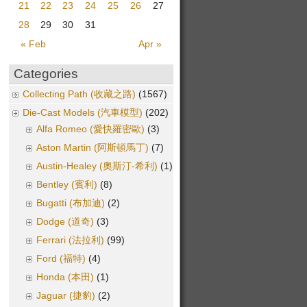
21
22
23
24
25
26
27
28
29
30
31
« Feb
Apr »
Categories
Collecting Path (收藏之路)
(1567)
Die-Cast Models (汽車模型)
(202)
Alfa Romeo (愛快羅密歐)
(3)
Aston Martin (阿斯頓馬丁)
(7)
Austin-Healey (奧斯汀-希利)
(1)
Bentley (賓利)
(8)
Bugatti (布加迪)
(2)
Dodge (道奇)
(3)
Ferrari (法拉利)
(99)
Ford (福特)
(4)
Honda (本田)
(1)
Jaguar (捷豹)
(2)