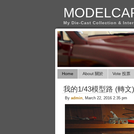
MODELCA
My Die-Cast Collection & Inte
Home
About 關於
Vote 投票
我的1/43模型路 (轉文
By
admin
, March 22, 2016 2:35 pm