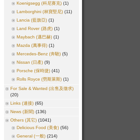
Koenigsegg (科尼賽克)
(1)
Lamborghini (林寶堅尼)
(11)
Lancia (藍旗亞)
(1)
Land Rover (路虎)
(1)
Maybach (邁巴赫)
(1)
Mazda (萬事得)
(1)
Mercedes-Benz (奔馳)
(5)
Nissan (日產)
(9)
Porsche (保時捷)
(41)
Rolls Royce (勞斯萊斯)
(1)
For Sale & Wanted (出售及徵求)
(20)
Links (連接)
(65)
News (新聞)
(136)
Others (其它)
(1041)
Delicious Food (美食)
(56)
General (一般)
(214)