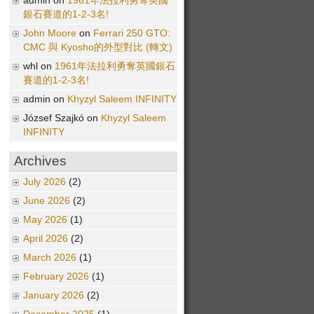
admin on
1961年法拉利勇奪英國
銀石賽道的1-2-3名!
John Moore
on
Ferrari 250 GTO:
CMC 與 Kyosho的外型對比 (轉文)
whl on
1961年法拉利勇奪英國銀石
賽道的1-2-3名!
admin on
Khyzyl Saleem INFINITY
József Szajkó on
Khyzyl Saleem
INFINITY
Archives
July 2026
(2)
June 2026
(2)
May 2026
(1)
April 2026
(2)
March 2026
(1)
February 2026
(1)
January 2026
(2)