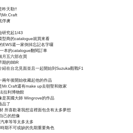
昨天勒!!
.Craft
底俘虜
究起1/43
商的catalogue就買來看
國的EWS還一家倒掉忘記名字囉
一本的catalogue翻閱訂車
個月五六部在買
期的BBR
介紹在台北見面並且一起開始到Suzuka觀戰F1
一兩年後開始收藏起他的作品
Craft還有make up去朝聖和敗家
的法拉利博物館
英國大師 Wingrove的作品
藝品了
材 所喜歡著我想這裡面包含有太多夢想
自己的想像
 汽車等等太多太多
等時期不可或缺的先期重要角色