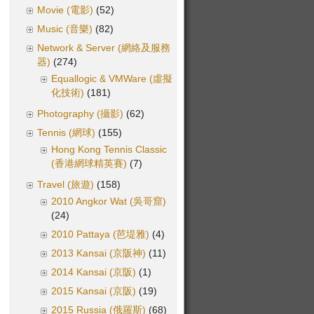
Movie (電影)
(52)
Music (音樂)
(82)
Network & Server (網絡及服務
器)
(274)
Equallogic & VMWare (虛擬
化技術)
(181)
Photography (攝影)
(62)
Tennis (網球)
(155)
Hong Kong Tennis Classic
(香港網球精英賽)
(7)
Travel (旅遊)
(158)
2010 Angkor Wat (吳哥窟)
(24)
2010 Pattaya (芭堤雅)
(4)
2013 Kansai (京阪神)
(11)
2014 Kansai (京阪)
(1)
2015 Kansai (京阪)
(19)
2015 Russia (俄羅斯)
(68)