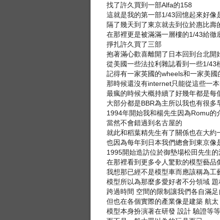
找了許久買到一部Alfa的158
這就是我的第一部1/43回憶起來好像是
隔了幾天到了東京就去到位於惠比壽的Mr
在那裡更是被滿滿一層樓的1/43給徹
掙扎許久買了三部
抱著滿心歡喜離開了日本回到台北開始研
從美國一些法拉利雜誌看到一些1/43模型
記得有一家英國的wheels和一家美
那時候還沒有internet只能從這些一本
最瘋的時候大概持續了好幾年都是每
大部分都是BBR為主所以我也有很多早
1994年開始我和楊先生因為Romu的
當然不會錯過到名古屋的
就此和稻葉精先生有了關係也在大約
也因為每年到日本我們總會到東京像是Mr.
1995開始造訪位於御墊場松田先生
在那裡看到更多令人驚歎的模型藝品像是
我想那已經不是模型車而應該稱為工
模型所以為那麼多愛好者不分領域 題
跨過時間 空間的限制讓我們各自滿足
但也在各個實際的產業像是建築 航太
模型本身扮演著在研發 設計 驗證等