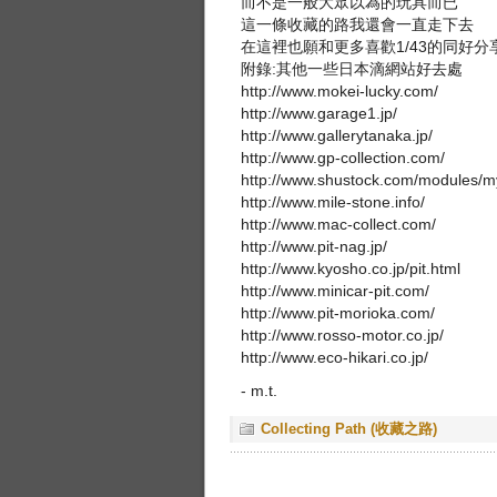
而不是一般大眾以為的玩具而已
這一條收藏的路我還會一直走下去
在這裡也願和更多喜歡1/43的同好分
附錄:其他一些日本滴網站好去處
http://www.mokei-lucky.com/
http://www.garage1.jp/
http://www.gallerytanaka.jp/
http://www.gp-collection.com/
http://www.shustock.com/modules/m
http://www.mile-stone.info/
http://www.mac-collect.com/
http://www.pit-nag.jp/
http://www.kyosho.co.jp/pit.html
http://www.minicar-pit.com/
http://www.pit-morioka.com/
http://www.rosso-motor.co.jp/
http://www.eco-hikari.co.jp/
- m.t.
Collecting Path (收藏之路)