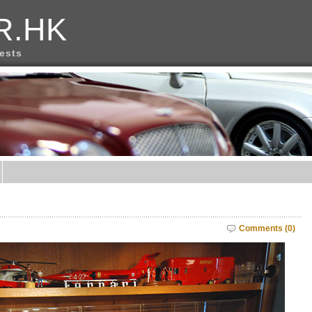
R.HK
rests
)
Comments (0)