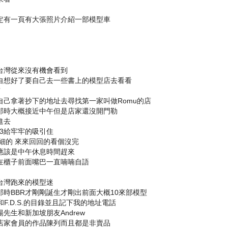
定有一頁有大張照片介紹一部模型車
過台灣從來沒有機會看到
自想好了要自己去一些書上的模型店去看看
京
己拿著抄下的地址去尋找第一家叫做Romu的店
那時大概接近中午但是店家還沒開門勒
進去
43給牢牢的吸引住
細的 來來回回的看個沒完
應該是中午休息時間趕來
在櫃子前面嘴巴一直喃喃自語
台灣跑來的模型迷
那時BBR才剛剛誕生才剛出前面大概10來部模型
F.D.S.的目錄並且記下我的地址電話
先生和新加坡朋友Andrew
是店家會員的作品陳列而且都是非賣品