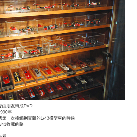
由朋友轉成DVD
990年
第一次接觸到實體的1/43模型車的時候
43收藏的路
來看