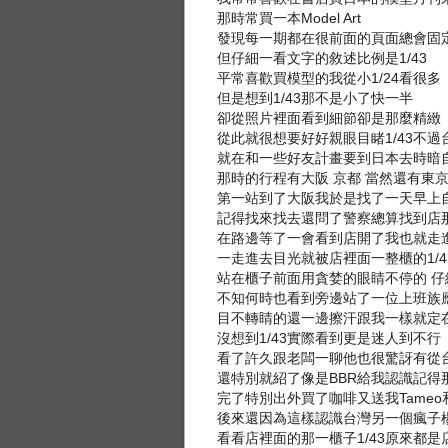
那時常買一本Model Art
發現每一期都在很前面的頁面總會固
但仔細一看文字的敘述比例是1/43
平常喜歡買模型的我從小1/24看很多
但是想到1/43那不是小了快一半
卻從照片裡面看到細節卻是那麼精緻
從此就很想要好好親眼目睹1/43不
就在和一些好友計畫要到日本去時暗
那時的行程有大阪 京都 當然還有東
第一站到了大阪我於是找了一天早上自
記得找來找去還問了警察總算找到店
在路邊等了一會看到店開了我也就走
一走進去目光就被店裡面一整櫃的1/
站在櫃子前面用貪婪的眼睛不停的 仔
不知何時也看到旁邊站了一位上班族
目不轉睛的還一邊擦汗跟我一樣就定
沒想到1/43實際看到更是迷人到不行
看了許久跟老闆一聊他也很驚訝有從
還特別就紹了像是BBR給我認識記得
完了特別出外買了咖啡又送我Tameo和
後來還因為這樣認識台灣另一個瘋子楊
看看店裡面的那一櫃子1/43原來都