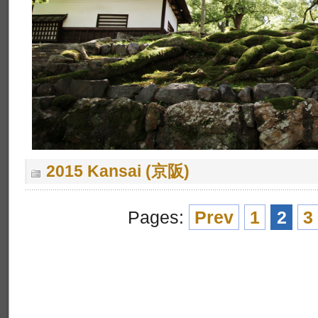
2015 Kansai (京阪)
Pages:
Prev
1
2
3