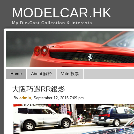
MODELCAR.HK
My Die-Cast Collection & Interests
Home
About 關於
Vote 投票
大阪巧遇RR銀影
By
admin
, September 12, 2015 7:09 pm